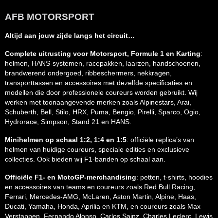
AFB MOTORSPORT
Altijd aan jouw zijde langs het circuit…
Complete uitrusting voor Motorsport, Formule 1 en Karting
:
helmen, HANS-systemen, racepakken, laarzen, handschoenen,
brandwerend ondergoed, ribbeschermers, nekkragen,
transporttassen en accessoires met dezelfde specificaties en
modellen die door professionele coureurs worden gebruikt. Wij
werken met toonaangevende merken zoals Alpinestars, Arai,
Schuberth, Bell, Stilo, HRX, Puma, Bengio, Pirelli, Sparco, Ogio,
Hydrorace, Simpson, Stand 21 en HANS.
Minihelmen op schaal 1:2, 1:4 en 1:5
: officiële replica’s van
helmen van huidige coureurs, speciale edities en exclusieve
collecties. Ook bieden wij F1-banden op schaal aan.
Officiële F1- en MotoGP-merchandising
: petten, t-shirts, hoodies
en accessoires van teams en coureurs zoals Red Bull Racing,
Ferrari, Mercedes-AMG, McLaren, Aston Martin, Alpine, Haas,
Ducati, Yamaha, Honda, Aprilia en KTM, en coureurs zoals Max
Verstappen, Fernando Alonso, Carlos Sainz, Charles Leclerc, Lewis