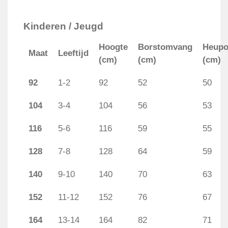
Kinderen / Jeugd
Hoogte
Borstomvang
Heup
Maat
Leeftijd
(cm)
(cm)
(cm)
92
1-2
92
52
50
104
3-4
104
56
53
116
5-6
116
59
55
128
7-8
128
64
59
140
9-10
140
70
63
152
11-12
152
76
67
164
13-14
164
82
71