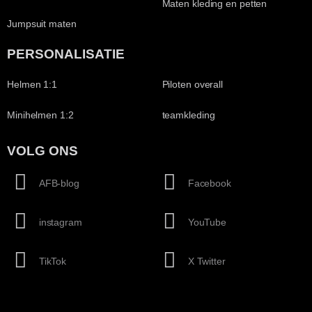
Maten kleding en petten
Jumpsuit maten
PERSONALISATIE
Helmen 1:1
Piloten overall
Minihelmen 1:2
teamkleding
VOLG ONS
AFB-blog
Facebook
instagram
YouTube
TikTok
X Twitter