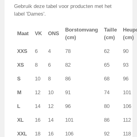
Gebruik deze tabel voor producten met het
label 'Dames'.
Borstomvang
Taille
Heup
Maat
VK
ONS
(cm)
(cm)
(cm)
XXS
6
4
78
62
90
XS
8
6
82
65
93
S
10
8
86
68
96
M
12
10
91
74
101
L
14
12
96
80
106
XL
16
14
101
86
112
XXL
18
16
106
92
118