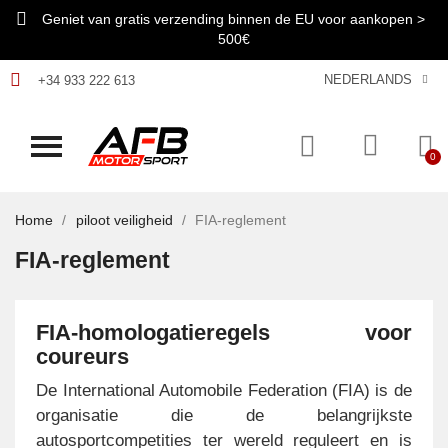
Geniet van gratis verzending binnen de EU voor aankopen >
500€
NEDERLANDS
+34 933 222 613
Home
piloot veiligheid
FIA-reglement
FIA-reglement
FIA-homologatieregels voor
coureurs
De International Automobile Federation (FIA) is de
organisatie die de belangrijkste
autosportcompetities ter wereld reguleert en is