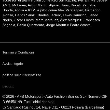
accessori di team e piloti come Red Bull Racing, Ferrari, Mercedes-
AMG, McLaren, Aston Martin, Alpine, Haas, Ducati, Yamaha,
Honda, Aprilia e KTM, e piloti come Max Verstappen, Fernando
Alonso, Carlos Sainz, Charles Leclerc, Lewis Hamilton, Lando
Norris, Oscar Piastri, Marc Márquez, Álex Márquez, Francesco
Bagnaia, Fabio Quartararo, Jorge Martín e Pedro Acosta.
Termini e Condizioni
Avviso legale
politica sulla riservatezza
biscotti
© 2026 - AFB Motorsport - Auto Fashion Brands
SL
- Numero CIF
B-66450149. Tutti i diritti riservati.
C/ Santiago Rusiñol, 14, Nave D11 - 08213 Polinyà (Barcellona)