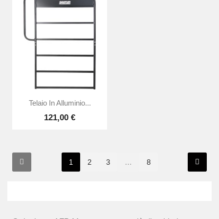
Telaio In Alluminio...
121,00 €
1
2
3
…
8