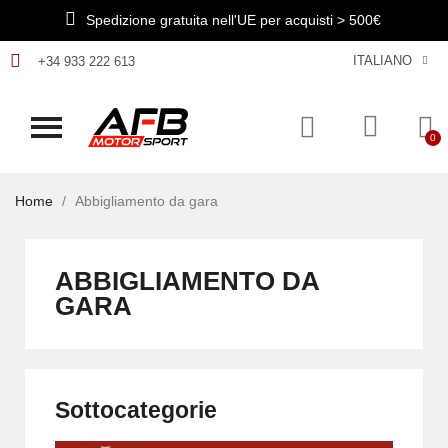
Spedizione gratuita nell'UE per acquisti > 500€
ITALIANO
+34 933 222 613
Home
Abbigliamento da gara
ABBIGLIAMENTO DA
GARA
Sottocategorie