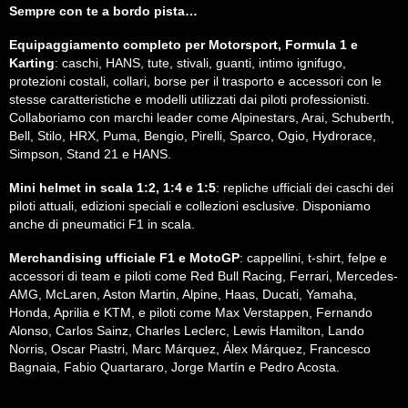
Sempre con te a bordo pista…
Equipaggiamento completo per Motorsport, Formula 1 e
Karting
: caschi, HANS, tute, stivali, guanti, intimo ignifugo,
protezioni costali, collari, borse per il trasporto e accessori con le
stesse caratteristiche e modelli utilizzati dai piloti professionisti.
Collaboriamo con marchi leader come Alpinestars, Arai, Schuberth,
Bell, Stilo, HRX, Puma, Bengio, Pirelli, Sparco, Ogio, Hydrorace,
Simpson, Stand 21 e HANS.
Mini helmet in scala 1:2, 1:4 e 1:5
: repliche ufficiali dei caschi dei
piloti attuali, edizioni speciali e collezioni esclusive. Disponiamo
anche di pneumatici F1 in scala.
Merchandising ufficiale F1 e MotoGP
: cappellini, t-shirt, felpe e
accessori di team e piloti come Red Bull Racing, Ferrari, Mercedes-
AMG, McLaren, Aston Martin, Alpine, Haas, Ducati, Yamaha,
Honda, Aprilia e KTM, e piloti come Max Verstappen, Fernando
Alonso, Carlos Sainz, Charles Leclerc, Lewis Hamilton, Lando
Norris, Oscar Piastri, Marc Márquez, Álex Márquez, Francesco
Bagnaia, Fabio Quartararo, Jorge Martín e Pedro Acosta.