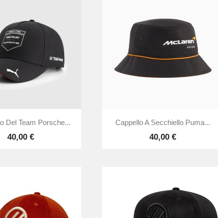


Anteprima
Anteprima
no Del Team Porsche...
Cappello A Secchiello Puma...
40,00 €
40,00 €