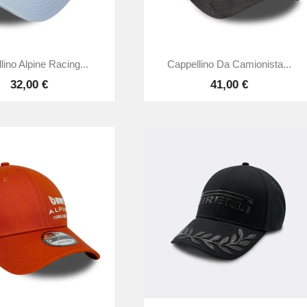


Anteprima
Anteprima
lino Alpine Racing...
Cappellino Da Camionista...
32,00 €
41,00 €