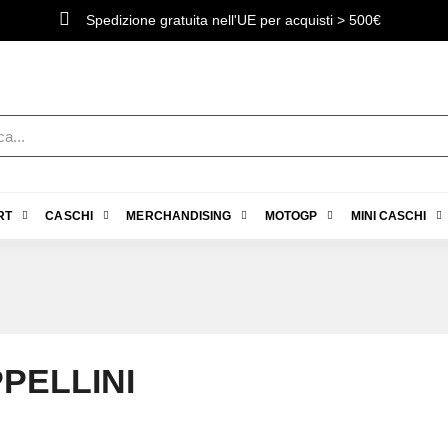
Spedizione gratuita nell'UE per acquisti > 500€
RT
CASCHI
MERCHANDISING
MOTOGP
MINI CASCHI
PELLINI