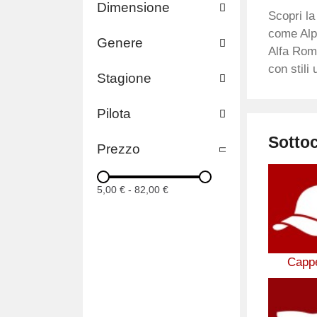
Dimensione
Scopri la
come Alpi
Genere
Alfa Rome
con stili 
Stagione
Pilota
Sotto
Prezzo
5,00 €
-
82,00 €
Cappe