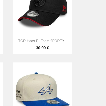

Anteprima
TGR Haas F1 Team 9FORTY...
30,00 €