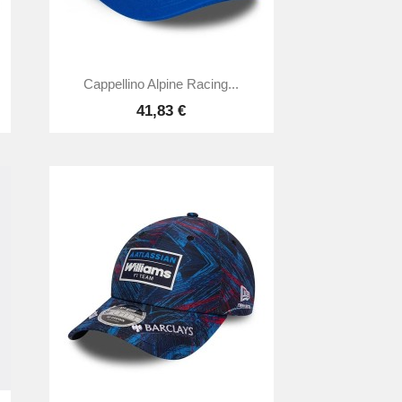

Anteprima
Cappellino Alpine Racing...
41,83 €