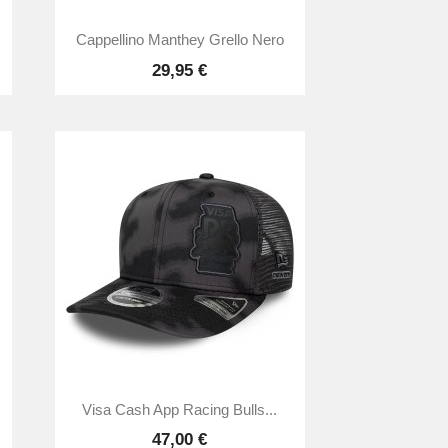

Anteprima
Cappellino Manthey Grello Nero
29,95 €

Anteprima
Visa Cash App Racing Bulls...
47,00 €