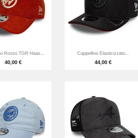


Anteprima
Anteprima
no Rosso TGR Haas...
Cappellino Elasticizzato...
40,00 €
44,00 €