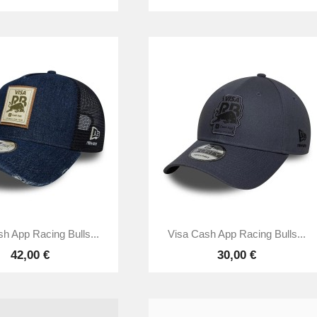


Anteprima
Anteprima
h App Racing Bulls...
Visa Cash App Racing Bulls...
42,00 €
30,00 €