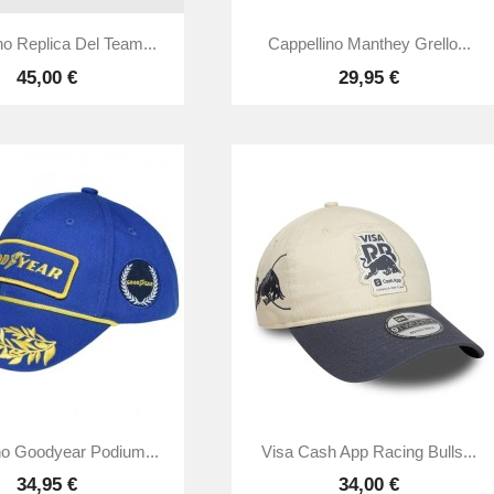


Anteprima
Anteprima
no Replica Del Team...
Cappellino Manthey Grello...
45,00 €
29,95 €


Anteprima
Anteprima
no Goodyear Podium...
Visa Cash App Racing Bulls...
34,95 €
34,00 €