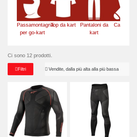
Passamontagna
Top da kart
Pantaloni da
Calzini da
per go-kart
kart
kart
Ci sono 12 prodotti.
Filtri