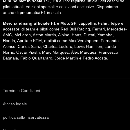
Mini helmet in scala 1:2, 1:4 e 1:5
: repliche ufficiali dei caschi dei
piloti attuali, edizioni speciali e collezioni esclusive. Disponiamo
anche di pneumatici F1 in scala.
Merchandising ufficiale F1 e MotoGP
: cappellini, t-shirt, felpe e
accessori di team e piloti come Red Bull Racing, Ferrari, Mercedes-
AMG, McLaren, Aston Martin, Alpine, Haas, Ducati, Yamaha,
Honda, Aprilia e KTM, e piloti come Max Verstappen, Fernando
Alonso, Carlos Sainz, Charles Leclerc, Lewis Hamilton, Lando
Norris, Oscar Piastri, Marc Márquez, Álex Márquez, Francesco
Bagnaia, Fabio Quartararo, Jorge Martín e Pedro Acosta.
Termini e Condizioni
Avviso legale
politica sulla riservatezza