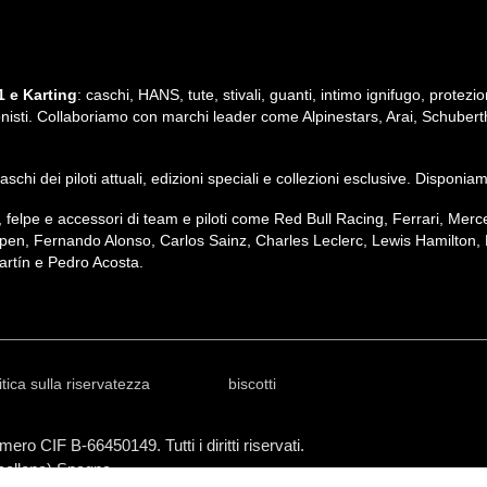
 e Karting
: caschi, HANS, tute, stivali, guanti, intimo ignifugo, protezio
ssionisti. Collaboriamo con marchi leader come Alpinestars, Arai, Schubert
i caschi dei piloti attuali, edizioni speciali e collezioni esclusive. Dispon
irt, felpe e accessori di team e piloti come Red Bull Racing, Ferrari, M
pen, Fernando Alonso, Carlos Sainz, Charles Leclerc, Lewis Hamilton, 
rtín e Pedro Acosta.
itica sulla riservatezza
biscotti
ero CIF B-66450149. Tutti i diritti riservati.
rcellona) Spagna