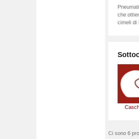
Pneumatic
che ottie
cimeli di
Sotto
Casch
Ci sono 6 pro