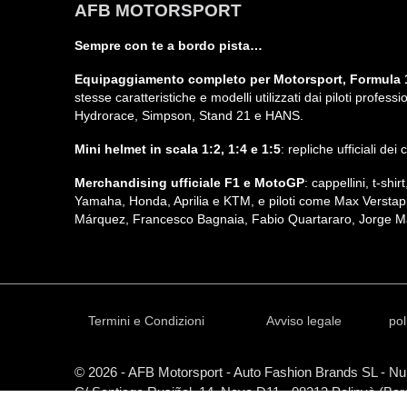
AFB MOTORSPORT
Sempre con te a bordo pista…
Equipaggiamento completo per Motorsport, Formula 1
stesse caratteristiche e modelli utilizzati dai piloti profe
Hydrorace, Simpson, Stand 21 e HANS.
Mini helmet in scala 1:2, 1:4 e 1:5
: repliche ufficiali de
Merchandising ufficiale F1 e MotoGP
: cappellini, t-sh
Yamaha, Honda, Aprilia e KTM, e piloti come Max Verstap
Márquez, Francesco Bagnaia, Fabio Quartararo, Jorge Ma
Termini e Condizioni
Avviso legale
pol
© 2026 - AFB Motorsport - Auto Fashion Brands
SL
- Num
C/ Santiago Rusiñol, 14, Nave D11 - 08213 Polinyà (Ba