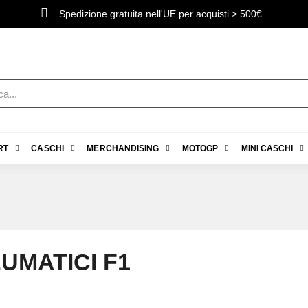
Spedizione gratuita nell'UE per acquisti > 500€
RT
CASCHI
MERCHANDISING
MOTOGP
MINI CASCHI
UMATICI F1