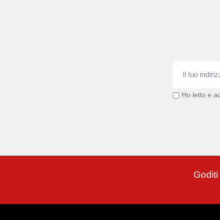
Ho letto e ac
Goditi