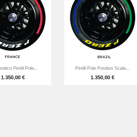


Anteprima
Anteprima
tico Pirelli Pole...
Pirelli Pole Position Scala...
1.350,00 €
1.350,00 €