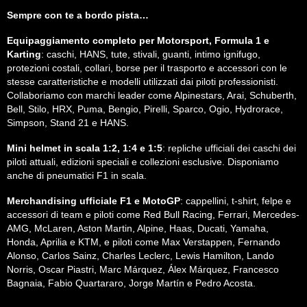
Sempre con te a bordo pista…
Equipaggiamento completo per Motorsport, Formula 1 e
Karting
: caschi, HANS, tute, stivali, guanti, intimo ignifugo,
protezioni costali, collari, borse per il trasporto e accessori con le
stesse caratteristiche e modelli utilizzati dai piloti professionisti.
Collaboriamo con marchi leader come Alpinestars, Arai, Schuberth,
Bell, Stilo, HRX, Puma, Bengio, Pirelli, Sparco, Ogio, Hydrorace,
Simpson, Stand 21 e HANS.
Mini helmet in scala 1:2, 1:4 e 1:5
: repliche ufficiali dei caschi dei
piloti attuali, edizioni speciali e collezioni esclusive. Disponiamo
anche di pneumatici F1 in scala.
Merchandising ufficiale F1 e MotoGP
: cappellini, t-shirt, felpe e
accessori di team e piloti come Red Bull Racing, Ferrari, Mercedes-
AMG, McLaren, Aston Martin, Alpine, Haas, Ducati, Yamaha,
Honda, Aprilia e KTM, e piloti come Max Verstappen, Fernando
Alonso, Carlos Sainz, Charles Leclerc, Lewis Hamilton, Lando
Norris, Oscar Piastri, Marc Márquez, Álex Márquez, Francesco
Bagnaia, Fabio Quartararo, Jorge Martín e Pedro Acosta.