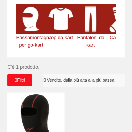
Passamontagna
Top da kart
Pantaloni da
Calzini da
per go-kart
kart
kart
C'è 1 prodotto.
Filtri