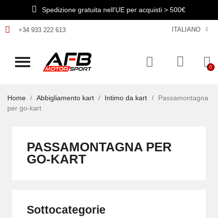
Spedizione gratuita nell'UE per acquisti > 500€
ITALIANO
+34 933 222 613
Home
Abbigliamento kart
Intimo da kart
Passamontagna
per go-kart
PASSAMONTAGNA PER
GO-KART
Sottocategorie