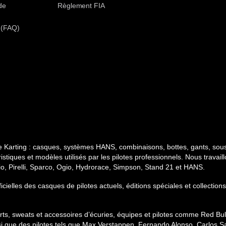
de
Règlement FIA
 (FAQ)
e Karting : casques, systèmes HANS, combinaisons, bottes, gants, sous
stiques et modèles utilisés par les pilotes professionnels. Nous travai
gio, Pirelli, Sparco, Ogio, Hydrorace, Simpson, Stand 21 et HANS.
ficielles des casques de pilotes actuels, éditions spéciales et collect
hirts, sweats et accessoires d’écuries, équipes et pilotes comme Red B
si que des pilotes tels que Max Verstappen, Fernando Alonso, Carlos Sa