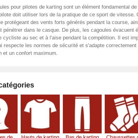
les pour pilotes de karting sont un élément fondamental de l
pilote doit utiliser lors de la pratique de ce sport de vitesse.
le protégeant des vents forts générés pendant la course, ains
t pénétrer dans le casque. De plus, les cagoules évacuent ég
e cycliste au sec et à l'aise pendant la compétition. Il est i
ui respecte les normes de sécurité et s'adapte correctement 
on et un confort maximum.
catégories
es de
Hauts de karting
Bas de karting
Chaussettes 