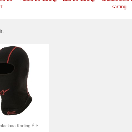
rt
karting
t.

Aperçu rapide
laclava Karting Été...