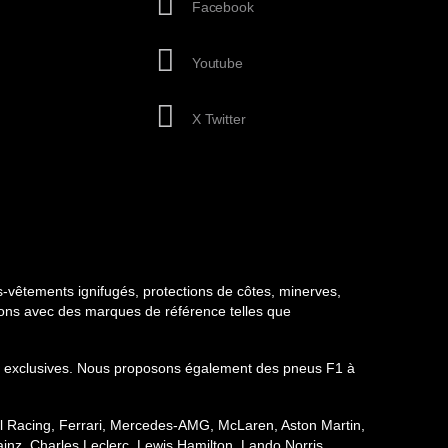
Facebook
Youtube
X Twitter
-vêtements ignifugés, protections de côtes, minerves,
llons avec des marques de référence telles que
ions exclusives. Nous proposons également des pneus F1 à
ull Racing, Ferrari, Mercedes-AMG, McLaren, Aston Martin,
inz, Charles Leclerc, Lewis Hamilton, Lando Norris,