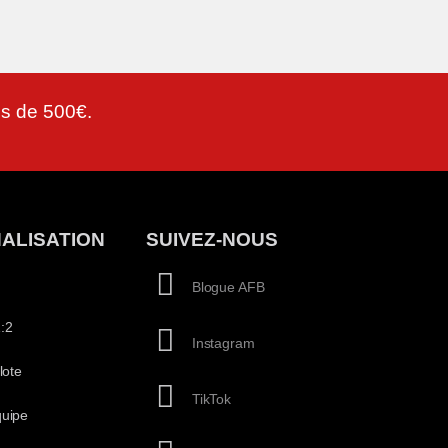
lus de 500€.
ALISATION
SUIVEZ-NOUS
Blogue AFB
:2
Instagram
lote
TikTok
quipe