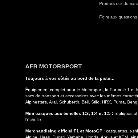
Produits sur deman
Foire aux questions
AFB MOTORSPORT
Toujours à vos côtés au bord de la piste…
Équipement complet pour le Motorsport, la Formule 1 et l
sacs de transport et accessoires avec les mêmes caractéri
Alpinestars, Arai, Schuberth, Bell, Stilo, HRX, Puma, Ben
Mini casques aux échelles 1:2, 1:4 et 1:5 :
répliques of
l’échelle.
Merchandising officiel F1 et MotoGP
: casquettes, t-s
Alpine, Haas, Ducati, Yamaha, Honda, Aprilia et KTM, ain