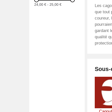
24,00 €
-
25,00 €
Les cagou
que tout 
coureur, 
pourraien
gardant l
qualité q
protecti
Sous-
Cagoul