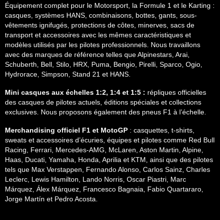
Équipement complet pour le Motorsport, la Formule 1 et le Karting :
casques, systèmes HANS, combinaisons, bottes, gants, sous-
vêtements ignifugés, protections de côtes, minerves, sacs de
transport et accessoires avec les mêmes caractéristiques et
modèles utilisés par les pilotes professionnels. Nous travaillons
avec des marques de référence telles que Alpinestars, Arai,
Schuberth, Bell, Stilo, HRX, Puma, Bengio, Pirelli, Sparco, Ogio,
Hydrorace, Simpson, Stand 21 et HANS.
Mini casques aux échelles 1:2, 1:4 et 1:5 :
répliques officielles
des casques de pilotes actuels, éditions spéciales et collections
exclusives. Nous proposons également des pneus F1 à l’échelle.
Merchandising officiel F1 et MotoGP
: casquettes, t-shirts,
sweats et accessoires d’écuries, équipes et pilotes comme Red Bull
Racing, Ferrari, Mercedes-AMG, McLaren, Aston Martin, Alpine,
Haas, Ducati, Yamaha, Honda, Aprilia et KTM, ainsi que des pilotes
tels que Max Verstappen, Fernando Alonso, Carlos Sainz, Charles
Leclerc, Lewis Hamilton, Lando Norris, Oscar Piastri, Marc
Márquez, Álex Márquez, Francesco Bagnaia, Fabio Quartararo,
Jorge Martín et Pedro Acosta.