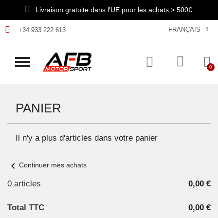
Livraison gratuite dans l'UE pour les achats > 500€
FRANÇAIS
+34 933 222 613
PANIER
Il n'y a plus d'articles dans votre panier
chevron_left
Continuer mes achats
0 articles
0,00 €
Total TTC
0,00 €