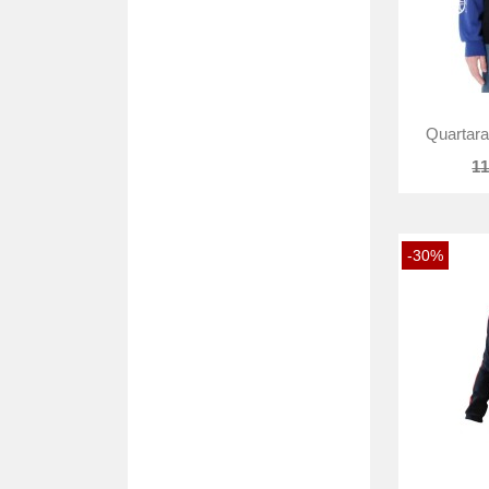
Quartara
11
-30%