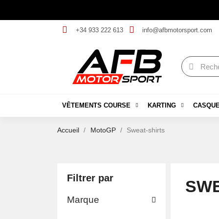
+34 933 222 613
info@afbmotorsport.com
VÊTEMENTS COURSE
KARTING
CASQU
Accueil
MotoGP
Sweat-shirts
Filtrer par
SWE
Marque