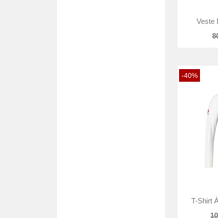
Veste 
8
-40%
T-Shirt
10