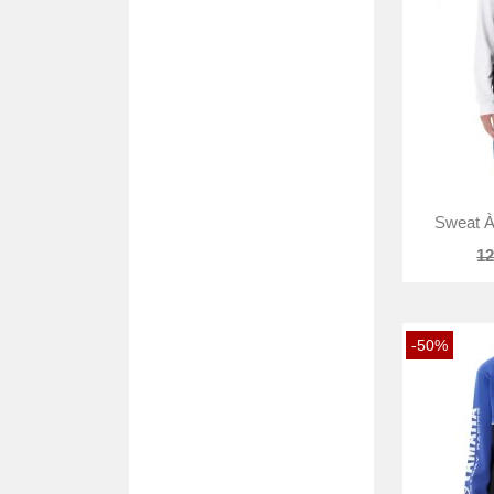
Sweat À
12
-50%