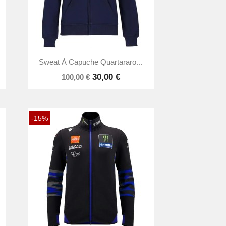

Aperçu rapide
Sweat À Capuche Quartararo...
30,00 €
100,00 €
-15%