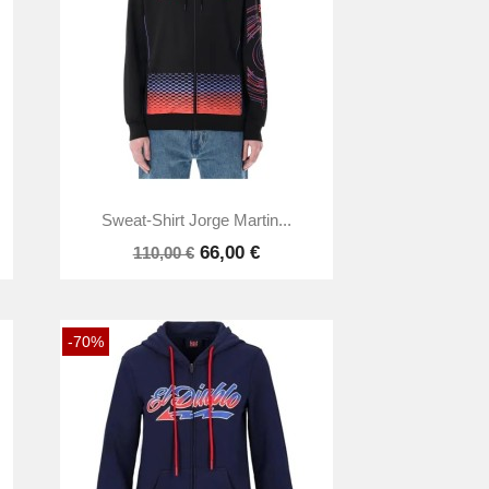

Aperçu rapide
Sweat-Shirt Jorge Martin...
66,00 €
110,00 €
-70%