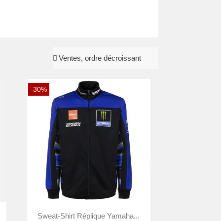
-30%

Aperçu rapide
Sweat-Shirt Réplique Yamaha...