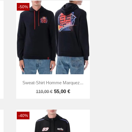
-50%

Aperçu rapide
Sweat-Shirt Homme Marquez...
55,00 €
110,00 €
-40%