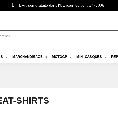
Livraison gratuite dans l'UE pour les achats > 500€
ES
MARCHANDISAGE
MOTOGP
MINI CASQUES
RÉP
AT-SHIRTS