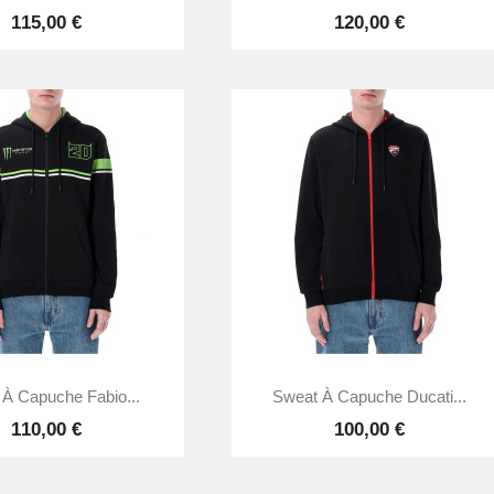
115,00 €
120,00 €


Aperçu rapide
Aperçu rapide
À Capuche Fabio...
Sweat À Capuche Ducati...
110,00 €
100,00 €