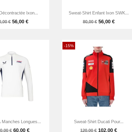


Aperçu rapide
Aperçu rapide
Décontractée Ixon...
Sweat-Shirt Enfant Ixon SWK...
56,00 €
56,00 €
0,00 €
80,00 €
-15%


Aperçu rapide
Aperçu rapide
 À Manches Longues...
Sweat-Shirt Ducati Pour...
60,00 €
102,00 €
0,00 €
120,00 €