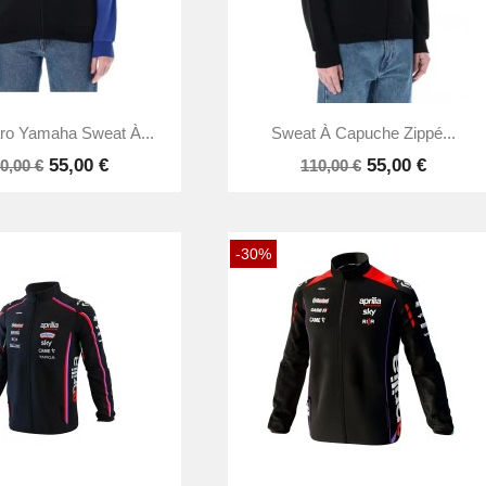


Aperçu rapide
Aperçu rapide
ro Yamaha Sweat À...
Sweat À Capuche Zippé...
55,00 €
55,00 €
0,00 €
110,00 €
-30%