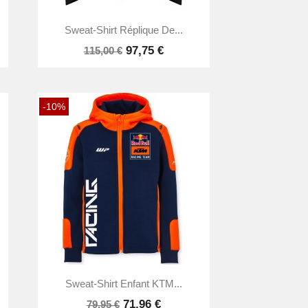

Aperçu rapide
Sweat-Shirt Réplique De...
97,75 €
115,00 €
-10%

Aperçu rapide
Sweat-Shirt Enfant KTM...
71,96 €
79,95 €