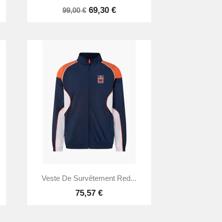
69,30 €
99,00 €

Aperçu rapide
Veste De Survêtement Red...
75,57 €