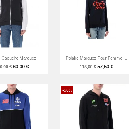


Aperçu rapide
Aperçu rapide
 Capuche Marquez...
Polaire Marquez Pour Femme,...
60,00 €
57,50 €
0,00 €
115,00 €
-50%