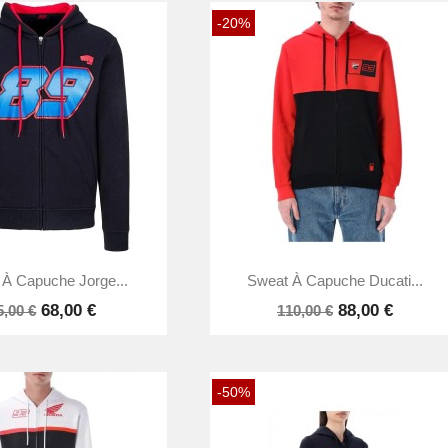
-20%


Aperçu rapide
Aperçu rapide
À Capuche Jorge...
Sweat À Capuche Ducati...
68,00 €
88,00 €
5,00 €
110,00 €
-50%