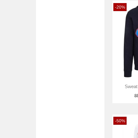
-20%
Sweat 
8
-50%