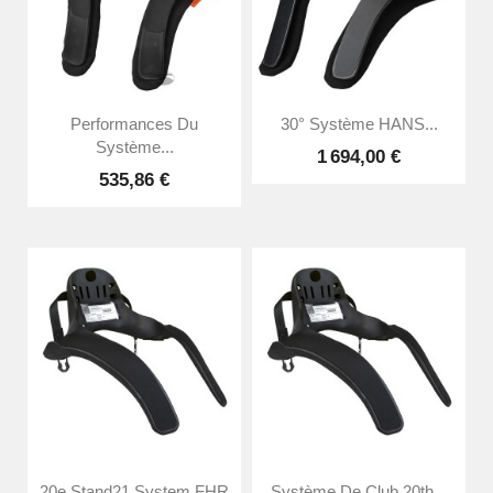
Performances Du
30° Système HANS...
Système...
1 694,00 €
535,86 €
20e Stand21 System FHR
Système De Club 20th...