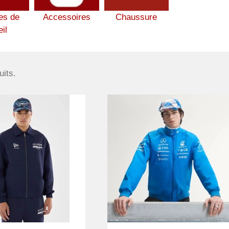
es de
Accessoires
Chaussure
eil
uits.