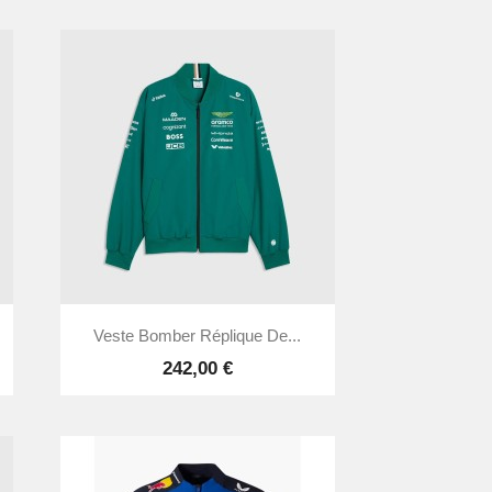

Aperçu rapide
Veste Bomber Réplique De...
242,00 €