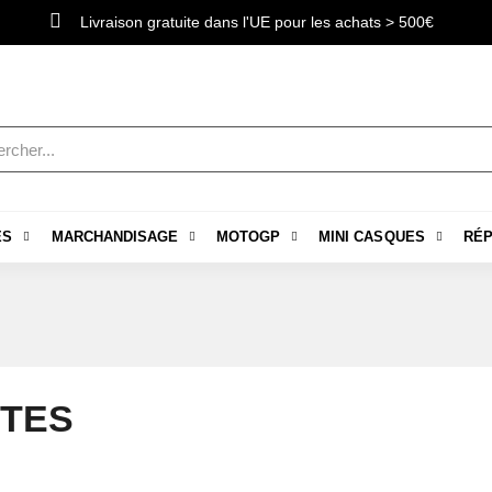
Livraison gratuite dans l'UE pour les achats > 500€
ES
MARCHANDISAGE
MOTOGP
MINI CASQUES
RÉP
TES