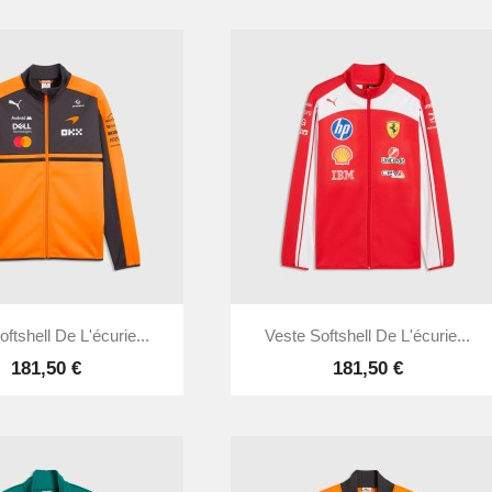


Aperçu rapide
Aperçu rapide
ftshell De L'écurie...
Veste Softshell De L'écurie...
181,50 €
181,50 €