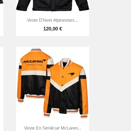

Aperçu rapide
Veste D'hiver Alpinestars...
120,00 €

Aperçu rapide
Veste En Similicuir McLaren...