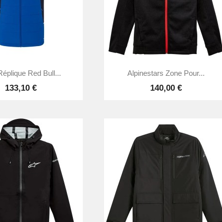


Aperçu rapide
Aperçu rapide
Réplique Red Bull...
Alpinestars Zone Pour...
133,10 €
140,00 €