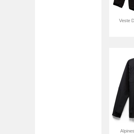
Veste D
Alpine