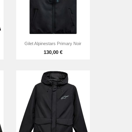

Aperçu rapide
Gilet Alpinestars Primary Noir
130,00 €