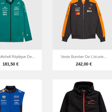


Aperçu rapide
Aperçu rapide
ftshell Réplique De...
Veste Bomber De L'écurie...
181,50 €
242,00 €