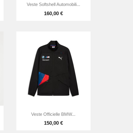

Aperçu rapide
Veste Softshell Automobili...
160,00 €

Aperçu rapide
Veste Officielle BMW...
150,00 €