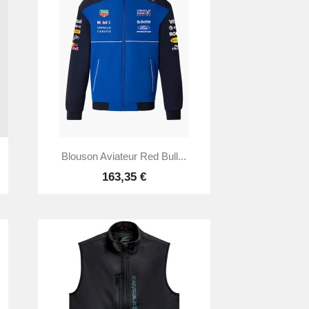

Aperçu rapide
Blouson Aviateur Red Bull...
163,35 €