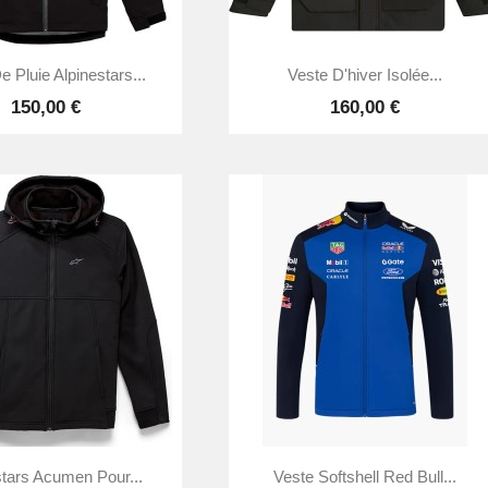


Aperçu rapide
Aperçu rapide
e Pluie Alpinestars...
Veste D'hiver Isolée...
150,00 €
160,00 €


Aperçu rapide
Aperçu rapide
stars Acumen Pour...
Veste Softshell Red Bull...