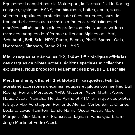
Équipement complet pour le Motorsport, la Formule 1 et le Karting :
casques, systèmes HANS, combinaisons, bottes, gants, sous-
vêtements ignifugés, protections de côtes, minerves, sacs de
transport et accessoires avec les mêmes caractéristiques et
modèles utilisés par les pilotes professionnels. Nous travaillons
avec des marques de référence telles que Alpinestars, Arai,
Schuberth, Bell, Stilo, HRX, Puma, Bengio, Pirelli, Sparco, Ogio,
Hydrorace, Simpson, Stand 21 et HANS.
Mini casques aux échelles 1:2, 1:4 et 1:5 :
répliques officielles
des casques de pilotes actuels, éditions spéciales et collections
exclusives. Nous proposons également des pneus F1 à l’échelle.
Merchandising officiel F1 et MotoGP
: casquettes, t-shirts,
sweats et accessoires d’écuries, équipes et pilotes comme Red Bull
Racing, Ferrari, Mercedes-AMG, McLaren, Aston Martin, Alpine,
Haas, Ducati, Yamaha, Honda, Aprilia et KTM, ainsi que des pilotes
tels que Max Verstappen, Fernando Alonso, Carlos Sainz, Charles
Leclerc, Lewis Hamilton, Lando Norris, Oscar Piastri, Marc
Márquez, Álex Márquez, Francesco Bagnaia, Fabio Quartararo,
Jorge Martín et Pedro Acosta.