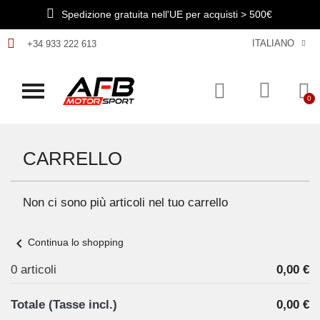
Spedizione gratuita nell'UE per acquisti > 500€
ITALIANO
+34 933 222 613
CARRELLO
Non ci sono più articoli nel tuo carrello
chevron_left
Continua lo shopping
0 articoli
0,00 €
Totale (Tasse incl.)
0,00 €