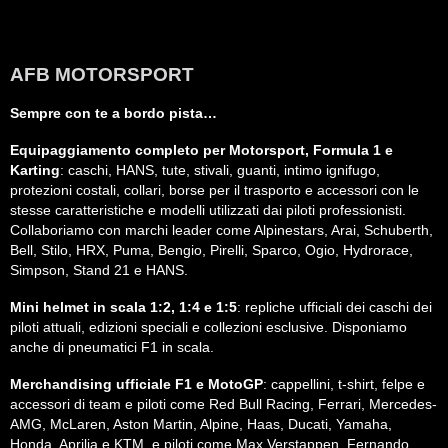
AFB MOTORSPORT
Sempre con te a bordo pista…
Equipaggiamento completo per Motorsport, Formula 1 e
Karting
: caschi, HANS, tute, stivali, guanti, intimo ignifugo,
protezioni costali, collari, borse per il trasporto e accessori con le
stesse caratteristiche e modelli utilizzati dai piloti professionisti.
Collaboriamo con marchi leader come Alpinestars, Arai, Schuberth,
Bell, Stilo, HRX, Puma, Bengio, Pirelli, Sparco, Ogio, Hydrorace,
Simpson, Stand 21 e HANS.
Mini helmet in scala 1:2, 1:4 e 1:5
: repliche ufficiali dei caschi dei
piloti attuali, edizioni speciali e collezioni esclusive. Disponiamo
anche di pneumatici F1 in scala.
Merchandising ufficiale F1 e MotoGP
: cappellini, t-shirt, felpe e
accessori di team e piloti come Red Bull Racing, Ferrari, Mercedes-
AMG, McLaren, Aston Martin, Alpine, Haas, Ducati, Yamaha,
Honda, Aprilia e KTM, e piloti come Max Verstappen, Fernando