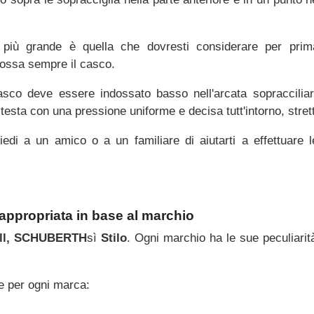
a più grande è quella che dovresti considerare per pr
dossa sempre il casco.
sco deve essere indossato basso nell'arcata sopracciliare,
 testa con una pressione uniforme e decisa tutt'intorno, stre
edi a un amico o a un familiare di aiutarti a effettuare 
 appropriata in base al marchio
ll
, SCHUBERTH
sì
Stilo
. Ogni marchio ha le sue peculiarità 
ie per ogni marca: