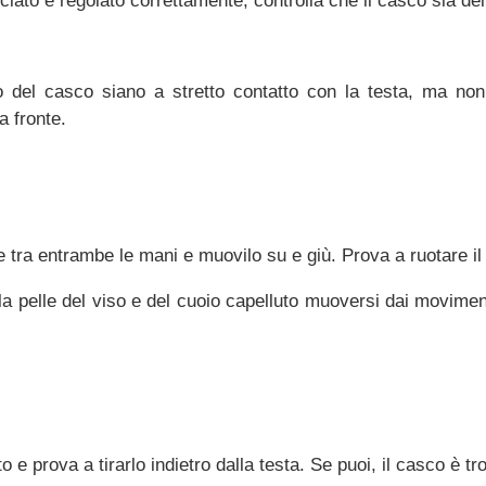
ciato e regolato correttamente, controlla che il casco sia del
terno del casco siano a stretto contatto con la testa, ma n
a fronte.
e tra entrambe le mani e muovilo su e giù. Prova a ruotare il
la pelle del viso e del cuoio capelluto muoversi dai movimen
o e prova a tirarlo indietro dalla testa. Se puoi, il casco è tr