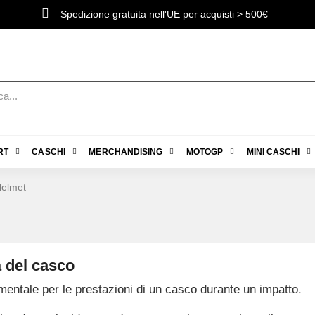
Spedizione gratuita nell'UE per acquisti > 500€
RT
CASCHI
MERCHANDISING
MOTOGP
MINI CASCHI
Helmet
tà del casco
amentale per le prestazioni di un casco durante un impatto.