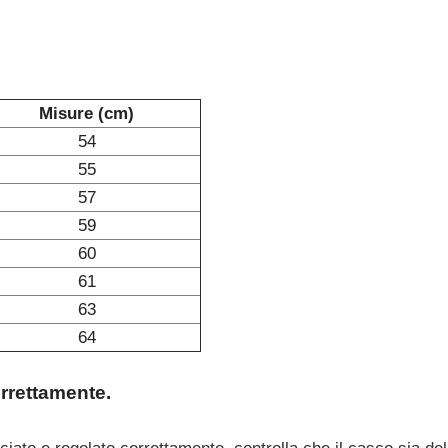
Misure (cm)
54
55
57
59
60
61
63
64
orrettamente.