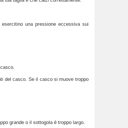
la tua taglia e che calzi correttamente.
on esercitino una pressione eccessiva sui
 casco.
ti del casco. Se il casco si muove troppo
oppo grande o il sottogola è troppo largo.