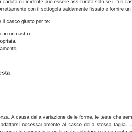
i caduta o incidente può essere assicurata solo se il tuo ca
rrettamente con il sottogola saldamente fissato e fornire un'
 il casco giusto per te:
 con un nastro.
opriata.
ttamente.
esta
tenza. A causa della variazione delle forme, le teste che s
adattarsi necessariamente al casco della stessa taglia. L
 sopra le sopracciglia nella parte anteriore e in un punto nel