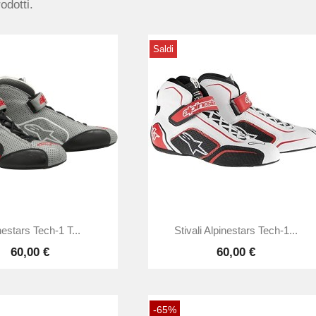
odotti.
Saldi


Anteprima
Anteprima
nestars Tech-1 T...
Stivali Alpinestars Tech-1...
60,00 €
60,00 €
-65%