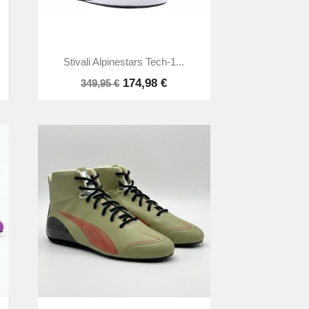

Anteprima
Stivali Alpinestars Tech-1...
174,98 €
349,95 €