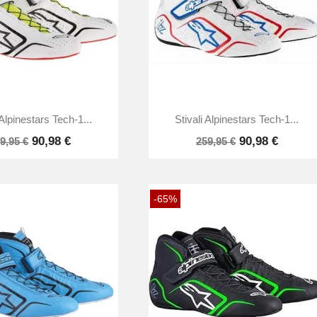


Anteprima
Anteprima
 Alpinestars Tech-1...
Stivali Alpinestars Tech-1...
90,98 €
90,98 €
9,95 €
259,95 €
-65%