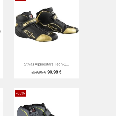

Anteprima
Stivali Alpinestars Tech-1...
90,98 €
259,95 €
-65%