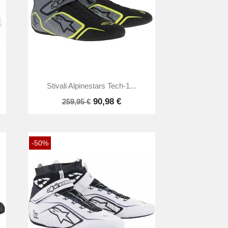

Anteprima
Stivali Alpinestars Tech-1...
90,98 €
259,95 €
-50%