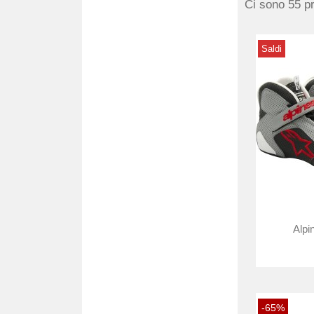
Ci sono 55 pr
Saldi
Alpi
-65%