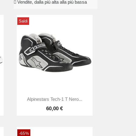
Saldi

Anteprima
Alpinestars Tech-1 T Nero...
60,00 €
-65%