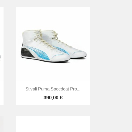

Anteprima
Stivali Puma Speedcat Pro...
390,00 €