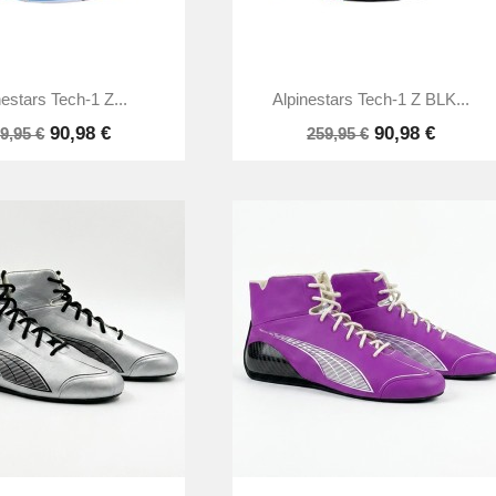


Anteprima
Anteprima
nestars Tech-1 Z...
Alpinestars Tech-1 Z BLK...
90,98 €
90,98 €
9,95 €
259,95 €