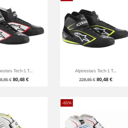


Anteprima
Anteprima
nestars Tech-1 T...
Alpinestars Tech-1 T...
80,48 €
80,48 €
9,95 €
229,95 €
-65%