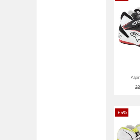
Alpi
22
-65%