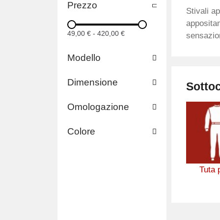
Prezzo
Stivali a
appositam
49,00 €
-
420,00 €
sensazion
Modello
Dimensione
Sotto
Omologazione
Colore
Tuta p