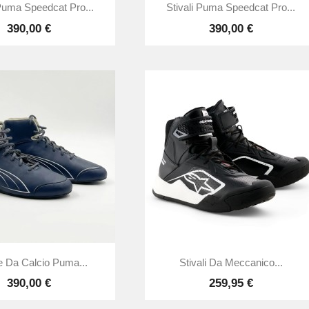


Anteprima
Anteprima
 Puma Speedcat Pro...
Stivali Puma Speedcat Pro...
390,00 €
390,00 €


Anteprima
Anteprima
 Da Calcio Puma...
Stivali Da Meccanico...
390,00 €
259,95 €