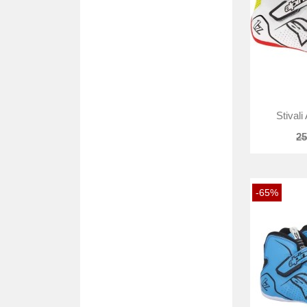
Stivali
25
-65%