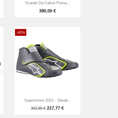

Anteprima
Scarpe Da Calcio Puma...
390,00 €
-40%

Anteprima
Supermono 2021 - Stivali...
217,77 €
362,95 €