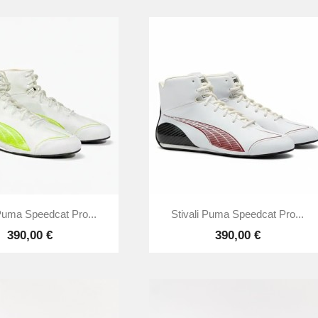


Anteprima
Anteprima
 Puma Speedcat Pro...
Stivali Puma Speedcat Pro...
390,00 €
390,00 €