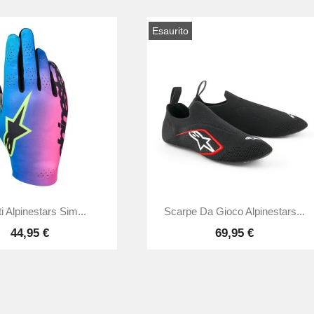
Esaurito


Anteprima
Anteprima
i Alpinestars Sim...
Scarpe Da Gioco Alpinestars...
44,95 €
69,95 €