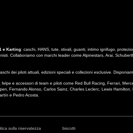
 e Karting
: caschi, HANS, tute, stivali, guanti, intimo ignifugo, protezio
ssionisti. Collaboriamo con marchi leader come Alpinestars, Arai, Schubert
i caschi dei piloti attuali, edizioni speciali e collezioni esclusive. Dispon
irt, felpe e accessori di team e piloti come Red Bull Racing, Ferrari, M
pen, Fernando Alonso, Carlos Sainz, Charles Leclerc, Lewis Hamilton, 
rtín e Pedro Acosta.
itica sulla riservatezza
biscotti