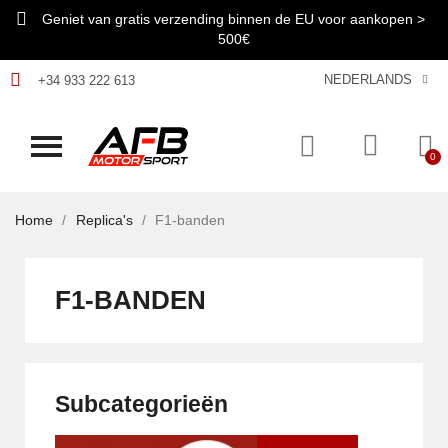
Geniet van gratis verzending binnen de EU voor aankopen >
500€
NEDERLANDS
+34 933 222 613
Home
Replica's
F1-banden
F1-BANDEN
Subcategorieën