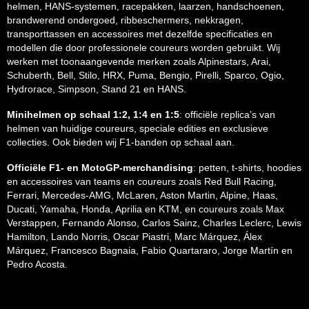
helmen, HANS-systemen, racepakken, laarzen, handschoenen,
brandwerend ondergoed, ribbeschermers, nekkragen,
transporttassen en accessoires met dezelfde specificaties en
modellen die door professionele coureurs worden gebruikt. Wij
werken met toonaangevende merken zoals Alpinestars, Arai,
Schuberth, Bell, Stilo, HRX, Puma, Bengio, Pirelli, Sparco, Ogio,
Hydrorace, Simpson, Stand 21 en HANS.
Minihelmen op schaal 1:2, 1:4 en 1:5
: officiële replica’s van
helmen van huidige coureurs, speciale edities en exclusieve
collecties. Ook bieden wij F1-banden op schaal aan.
Officiële F1- en MotoGP-merchandising
: petten, t-shirts, hoodies
en accessoires van teams en coureurs zoals Red Bull Racing,
Ferrari, Mercedes-AMG, McLaren, Aston Martin, Alpine, Haas,
Ducati, Yamaha, Honda, Aprilia en KTM, en coureurs zoals Max
Verstappen, Fernando Alonso, Carlos Sainz, Charles Leclerc, Lewis
Hamilton, Lando Norris, Oscar Piastri, Marc Márquez, Álex
Márquez, Francesco Bagnaia, Fabio Quartararo, Jorge Martín en
Pedro Acosta.