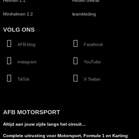
Helmen 1:1
Piloten overall
Minihelmen 1:2
teamkleding
VOLG ONS
AFB-blog
Facebook
instagram
YouTube
TikTok
X Twitter
AFB MOTORSPORT
Altijd aan jouw zijde langs het circuit…
Complete uitrusting voor Motorsport, Formule 1 en Karting
: