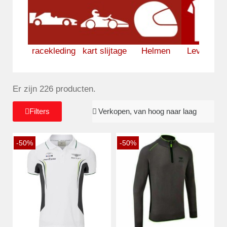
racekleding
kart slijtage
Helmen
Levensstij
Er zijn 226 producten.
Filters
-50%
-50%