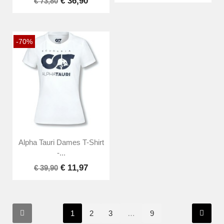
€ 36,90
€ 73,80
-70%
Alpha Tauri Dames T-Shirt
-...
€ 11,97
€ 39,90
1
2
3
…
9