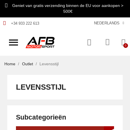
Geniet van gratis verzending binnen de EU voor aankopen >
500€
NEDERLANDS
+34 933 222 613
Home
Outlet
Levensstijl
LEVENSSTIJL
Subcategorieën