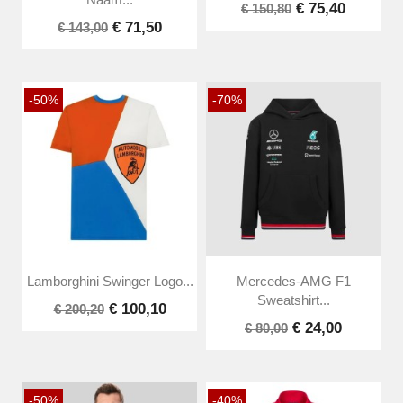
Naam...
€ 75,40
€ 150,80
€ 71,50
€ 143,00
-50%
-70%
Lamborghini Swinger Logo...
Mercedes-AMG F1
Sweatshirt...
€ 100,10
€ 200,20
€ 24,00
€ 80,00
-50%
-40%