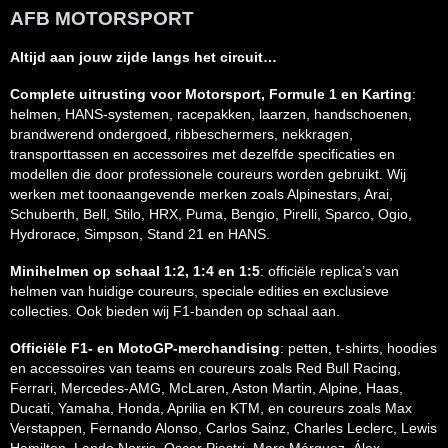
AFB MOTORSPORT
Altijd aan jouw zijde langs het circuit…
Complete uitrusting voor Motorsport, Formule 1 en Karting
:
helmen, HANS-systemen, racepakken, laarzen, handschoenen,
brandwerend ondergoed, ribbeschermers, nekkragen,
transporttassen en accessoires met dezelfde specificaties en
modellen die door professionele coureurs worden gebruikt. Wij
werken met toonaangevende merken zoals Alpinestars, Arai,
Schuberth, Bell, Stilo, HRX, Puma, Bengio, Pirelli, Sparco, Ogio,
Hydrorace, Simpson, Stand 21 en HANS.
Minihelmen op schaal 1:2, 1:4 en 1:5
: officiële replica’s van
helmen van huidige coureurs, speciale edities en exclusieve
collecties. Ook bieden wij F1-banden op schaal aan.
Officiële F1- en MotoGP-merchandising
: petten, t-shirts, hoodies
en accessoires van teams en coureurs zoals Red Bull Racing,
Ferrari, Mercedes-AMG, McLaren, Aston Martin, Alpine, Haas,
Ducati, Yamaha, Honda, Aprilia en KTM, en coureurs zoals Max
Verstappen, Fernando Alonso, Carlos Sainz, Charles Leclerc, Lewis