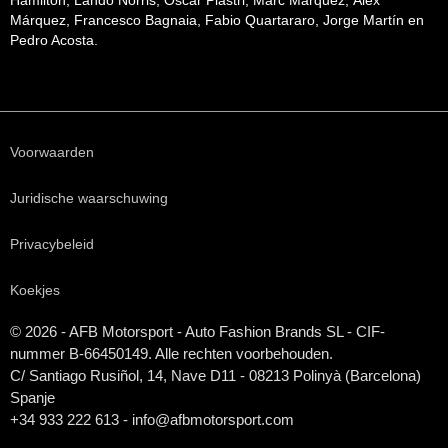
Hamilton, Lando Norris, Oscar Piastri, Marc Márquez, Álex
Márquez, Francesco Bagnaia, Fabio Quartararo, Jorge Martín en
Pedro Acosta.
Voorwaarden
Juridische waarschuwing
Privacybeleid
Koekjes
© 2026 - AFB Motorsport - Auto Fashion Brands
SL
- CIF-
nummer B-66450149. Alle rechten voorbehouden.
C/ Santiago Rusiñol, 14, Nave D11 - 08213 Polinyà (Barcelona)
Spanje
+34 933 222 613 - info@afbmotorsport.com