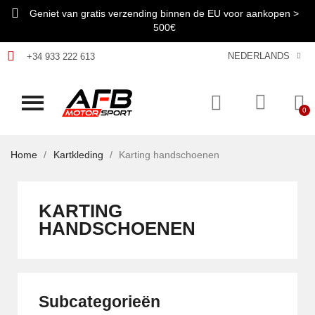
Geniet van gratis verzending binnen de EU voor aankopen >
500€
NEDERLANDS
+34 933 222 613
Home
Kartkleding
Karting handschoenen
KARTING
HANDSCHOENEN
Subcategorieën