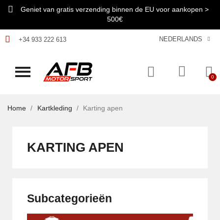
Geniet van gratis verzending binnen de EU voor aankopen >
500€
NEDERLANDS
+34 933 222 613
Home
Kartkleding
Karting apen
KARTING APEN
Subcategorieën