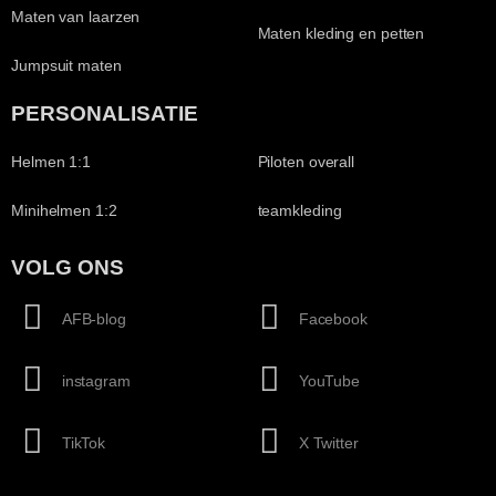
Maten van laarzen
Maten kleding en petten
Jumpsuit maten
PERSONALISATIE
Helmen 1:1
Piloten overall
Minihelmen 1:2
teamkleding
VOLG ONS
AFB-blog
Facebook
instagram
YouTube
TikTok
X Twitter