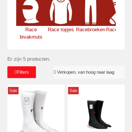
Race
Race topjes
Racebroeken
Race sokk
bivakmuts
Er zijn 5 producten.
Filters
Sale
Sale