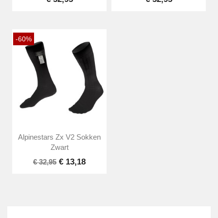
-60%
Alpinestars Zx V2 Sokken
Zwart
€ 13,18
€ 32,95