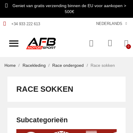
Geniet van gratis verzending binnen de EU voor aankopen >
500€
NEDERLANDS
+34 933 222 613
Home
Racekleding
Race ondergoed
Race sokken
RACE SOKKEN
Subcategorieën