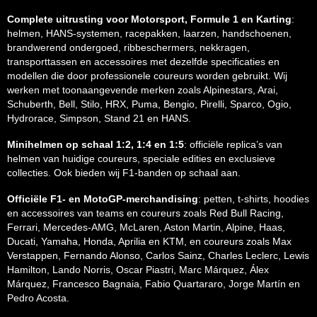
Complete uitrusting voor Motorsport, Formule 1 en Karting
:
helmen, HANS-systemen, racepakken, laarzen, handschoenen,
brandwerend ondergoed, ribbeschermers, nekkragen,
transporttassen en accessoires met dezelfde specificaties en
modellen die door professionele coureurs worden gebruikt. Wij
werken met toonaangevende merken zoals Alpinestars, Arai,
Schuberth, Bell, Stilo, HRX, Puma, Bengio, Pirelli, Sparco, Ogio,
Hydrorace, Simpson, Stand 21 en HANS.
Minihelmen op schaal 1:2, 1:4 en 1:5
: officiële replica’s van
helmen van huidige coureurs, speciale edities en exclusieve
collecties. Ook bieden wij F1-banden op schaal aan.
Officiële F1- en MotoGP-merchandising
: petten, t-shirts, hoodies
en accessoires van teams en coureurs zoals Red Bull Racing,
Ferrari, Mercedes-AMG, McLaren, Aston Martin, Alpine, Haas,
Ducati, Yamaha, Honda, Aprilia en KTM, en coureurs zoals Max
Verstappen, Fernando Alonso, Carlos Sainz, Charles Leclerc, Lewis
Hamilton, Lando Norris, Oscar Piastri, Marc Márquez, Álex
Márquez, Francesco Bagnaia, Fabio Quartararo, Jorge Martín en
Pedro Acosta.