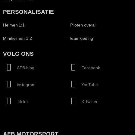
PERSONALISATIE
Helmen 1:1
Piloten overall
Minihelmen 1:2
teamkleding
VOLG ONS
AFB-blog
Facebook
instagram
YouTube
TikTok
X Twitter
AFB MOTORSPORT