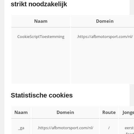
strikt noodzakelijk
Naam
Domein
CookieScriptToestemming
.https://afbmotorsport.com/nl/
Statistische cookies
Naam
Domein
Route
Jong
_ga
.https://afbmotorsport.com/nl/
/
eers
fees