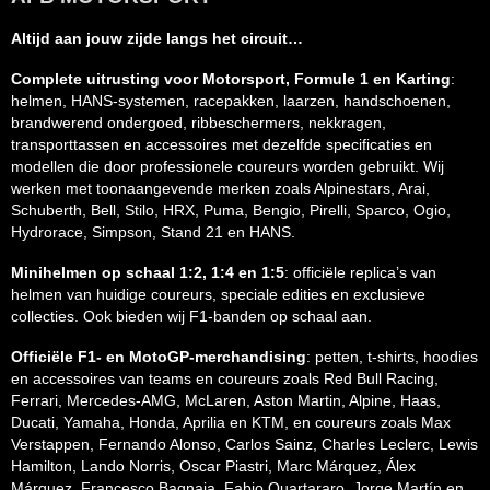
Altijd aan jouw zijde langs het circuit…
Complete uitrusting voor Motorsport, Formule 1 en Karting
:
helmen, HANS-systemen, racepakken, laarzen, handschoenen,
brandwerend ondergoed, ribbeschermers, nekkragen,
transporttassen en accessoires met dezelfde specificaties en
modellen die door professionele coureurs worden gebruikt. Wij
werken met toonaangevende merken zoals Alpinestars, Arai,
Schuberth, Bell, Stilo, HRX, Puma, Bengio, Pirelli, Sparco, Ogio,
Hydrorace, Simpson, Stand 21 en HANS.
Minihelmen op schaal 1:2, 1:4 en 1:5
: officiële replica’s van
helmen van huidige coureurs, speciale edities en exclusieve
collecties. Ook bieden wij F1-banden op schaal aan.
Officiële F1- en MotoGP-merchandising
: petten, t-shirts, hoodies
en accessoires van teams en coureurs zoals Red Bull Racing,
Ferrari, Mercedes-AMG, McLaren, Aston Martin, Alpine, Haas,
Ducati, Yamaha, Honda, Aprilia en KTM, en coureurs zoals Max
Verstappen, Fernando Alonso, Carlos Sainz, Charles Leclerc, Lewis
Hamilton, Lando Norris, Oscar Piastri, Marc Márquez, Álex
Márquez, Francesco Bagnaia, Fabio Quartararo, Jorge Martín en