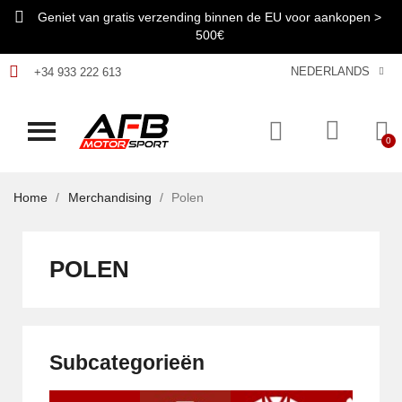
Geniet van gratis verzending binnen de EU voor aankopen >
500€
NEDERLANDS
+34 933 222 613
Home
Merchandising
Polen
POLEN
Subcategorieën