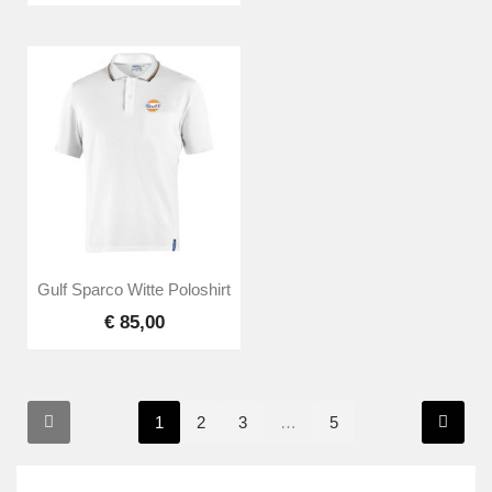
Gulf Sparco Witte Poloshirt
€ 85,00
1
2
3
…
5