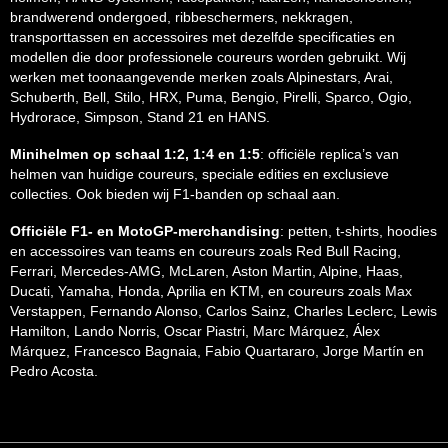
brandwerend ondergoed, ribbeschermers, nekkragen,
transporttassen en accessoires met dezelfde specificaties en
modellen die door professionele coureurs worden gebruikt. Wij
werken met toonaangevende merken zoals Alpinestars, Arai,
Schuberth, Bell, Stilo, HRX, Puma, Bengio, Pirelli, Sparco, Ogio,
Hydrorace, Simpson, Stand 21 en HANS.
Minihelmen op schaal 1:2, 1:4 en 1:5
: officiële replica’s van
helmen van huidige coureurs, speciale edities en exclusieve
collecties. Ook bieden wij F1-banden op schaal aan.
Officiële F1- en MotoGP-merchandising
: petten, t-shirts, hoodies
en accessoires van teams en coureurs zoals Red Bull Racing,
Ferrari, Mercedes-AMG, McLaren, Aston Martin, Alpine, Haas,
Ducati, Yamaha, Honda, Aprilia en KTM, en coureurs zoals Max
Verstappen, Fernando Alonso, Carlos Sainz, Charles Leclerc, Lewis
Hamilton, Lando Norris, Oscar Piastri, Marc Márquez, Álex
Márquez, Francesco Bagnaia, Fabio Quartararo, Jorge Martín en
Pedro Acosta.