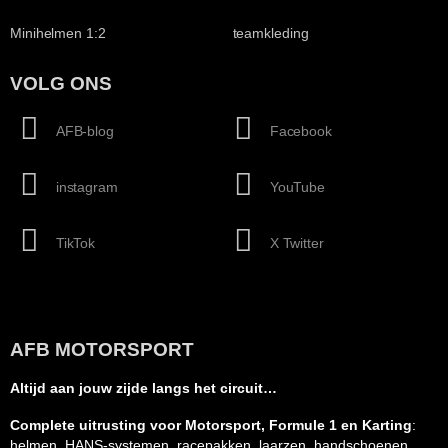
Minihelmen 1:2
teamkleding
VOLG ONS
AFB-blog
Facebook
instagram
YouTube
TikTok
X Twitter
AFB MOTORSPORT
Altijd aan jouw zijde langs het circuit…
Complete uitrusting voor Motorsport, Formule 1 en Karting
:
helmen, HANS-systemen, racepakken, laarzen, handschoenen,