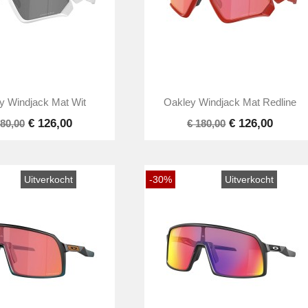


Snel bekijken
Snel bekijken
y Windjack Mat Wit
Oakley Windjack Mat Redline
€ 126,00
€ 126,00
180,00
€ 180,00
Uitverkocht
-30%
Uitverkocht