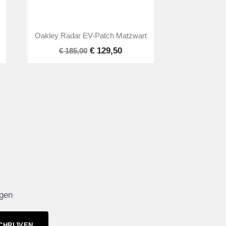

Snel bekijken
Oakley Radar EV-Patch Matzwart
€ 129,50
€ 185,00
ngen
CHRIJVEN