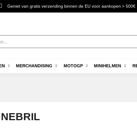
Geniet van gratis verzending binnen de EU voor aankopen > 500€
EN
MERCHANDISING
MOTOGP
MINIHELMEN
R
NEBRIL