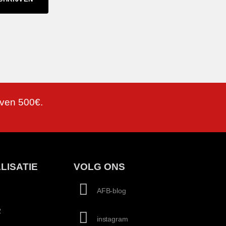
oven 500€.
LISATIE
VOLG ONS
AFB-blog
2
instagram