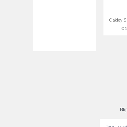
Oakley 
€ 
Bli