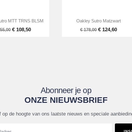


Snel bekijken
Snel bekijken
Sutro MTT TRNS BLSM
Oakley Sutro Matzwart
€ 108,50
€ 124,60
155,00
€ 178,00
Abonneer je op
ONZE NIEUWSBRIEF
jf op de hoogte van ons laatste nieuws en speciale aanbiedi
INS