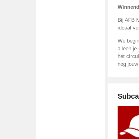
Winnende
Bij AFB M
ideaal vo
We begin
alleen je
het circu
nog jouw
Subca