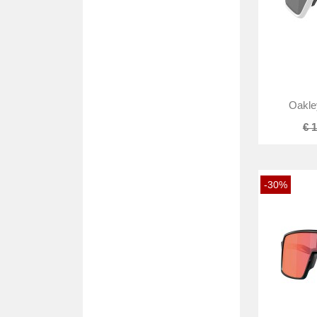
Oakle
€ 
-30%