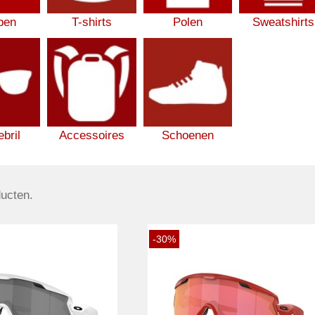
pen
T-shirts
Polen
Sweatshirts
bril
Accessoires
Schoenen
ducten.
-30%