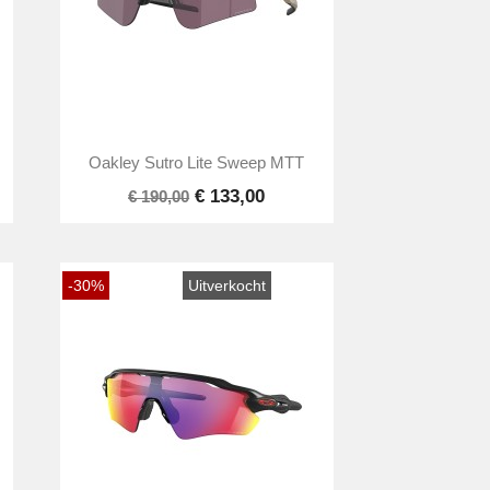

Snel bekijken
Oakley Sutro Lite Sweep MTT
€ 133,00
€ 190,00
-30%
Uitverkocht