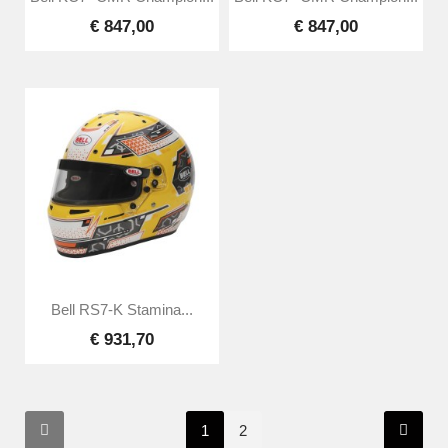
€ 847,00
€ 847,00
Bell RS7-K Stamina...
€ 931,70
1
2