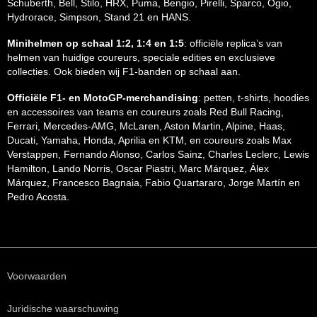
Schuberth, Bell, Stilo, HRX, Puma, Bengio, Pirelli, Sparco, Ogio,
Hydrorace, Simpson, Stand 21 en HANS.
Minihelmen op schaal 1:2, 1:4 en 1:5
: officiële replica’s van
helmen van huidige coureurs, speciale edities en exclusieve
collecties. Ook bieden wij F1-banden op schaal aan.
Officiële F1- en MotoGP-merchandising
: petten, t-shirts, hoodies
en accessoires van teams en coureurs zoals Red Bull Racing,
Ferrari, Mercedes-AMG, McLaren, Aston Martin, Alpine, Haas,
Ducati, Yamaha, Honda, Aprilia en KTM, en coureurs zoals Max
Verstappen, Fernando Alonso, Carlos Sainz, Charles Leclerc, Lewis
Hamilton, Lando Norris, Oscar Piastri, Marc Márquez, Álex
Márquez, Francesco Bagnaia, Fabio Quartararo, Jorge Martín en
Pedro Acosta.
Voorwaarden
Juridische waarschuwing