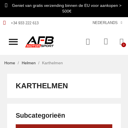
Geniet van gratis verzending binnen de EU voor aankopen >
500€
NEDERLANDS
+34 933 222 613
Home
Helmen
Karthelmen
KARTHELMEN
Subcategorieën