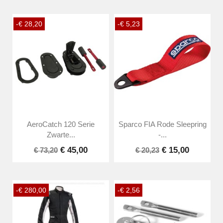
-€ 28,20
-€ 5,23
AeroCatch 120 Serie
Sparco FIA Rode Sleepring
Zwarte...
-...
€ 45,00
€ 15,00
€ 73,20
€ 20,23
-€ 280,00
-€ 2,56