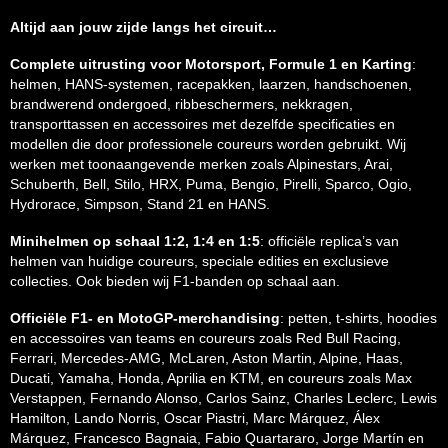
Altijd aan jouw zijde langs het circuit…
Complete uitrusting voor Motorsport, Formule 1 en Karting
:
helmen, HANS-systemen, racepakken, laarzen, handschoenen,
brandwerend ondergoed, ribbeschermers, nekkragen,
transporttassen en accessoires met dezelfde specificaties en
modellen die door professionele coureurs worden gebruikt. Wij
werken met toonaangevende merken zoals Alpinestars, Arai,
Schuberth, Bell, Stilo, HRX, Puma, Bengio, Pirelli, Sparco, Ogio,
Hydrorace, Simpson, Stand 21 en HANS.
Minihelmen op schaal 1:2, 1:4 en 1:5
: officiële replica’s van
helmen van huidige coureurs, speciale edities en exclusieve
collecties. Ook bieden wij F1-banden op schaal aan.
Officiële F1- en MotoGP-merchandising
: petten, t-shirts, hoodies
en accessoires van teams en coureurs zoals Red Bull Racing,
Ferrari, Mercedes-AMG, McLaren, Aston Martin, Alpine, Haas,
Ducati, Yamaha, Honda, Aprilia en KTM, en coureurs zoals Max
Verstappen, Fernando Alonso, Carlos Sainz, Charles Leclerc, Lewis
Hamilton, Lando Norris, Oscar Piastri, Marc Márquez, Álex
Márquez, Francesco Bagnaia, Fabio Quartararo, Jorge Martín en