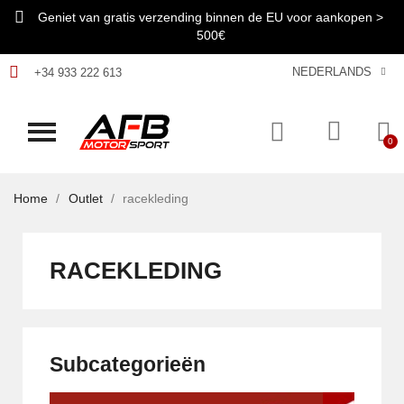
Geniet van gratis verzending binnen de EU voor aankopen >
500€
NEDERLANDS
+34 933 222 613
Home
Outlet
racekleding
RACEKLEDING
Subcategorieën