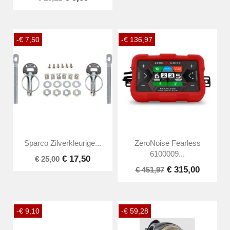
-€ 7,50
-€ 136,97
Sparco Zilverkleurige...
ZeroNoise Fearless
6100009...
€ 17,50
€ 25,00
€ 315,00
€ 451,97
-€ 9,10
-€ 59,28