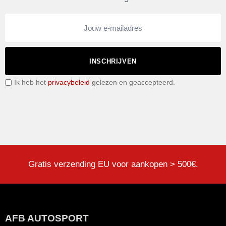
INSCHRIJVEN
Ik heb het
privacybeleid
gelezen en geaccepteerd.
Gratis verzending EU voor aankopen > 500€.
AFB AUTOSPORT