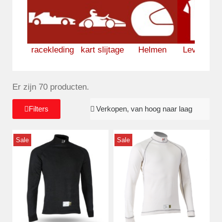
racekleding
kart slijtage
Helmen
Levensstij
Er zijn 70 producten.
Filters
Sale
Sale