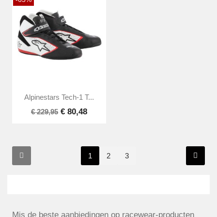
Alpinestars Tech-1 T...
€ 80,48
€ 229,95
1
2
3
Mis de beste aanbiedingen op racewear-producten