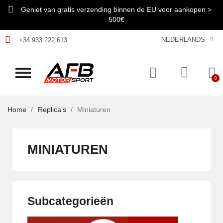
Geniet van gratis verzending binnen de EU voor aankopen >
500€
NEDERLANDS
+34 933 222 613
Home
Replica's
Miniaturen
MINIATUREN
Subcategorieën