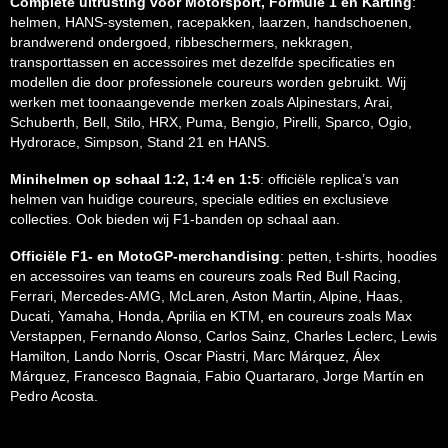
Complete uitrusting voor Motorsport, Formule 1 en Karting
:
helmen, HANS-systemen, racepakken, laarzen, handschoenen,
brandwerend ondergoed, ribbeschermers, nekkragen,
transporttassen en accessoires met dezelfde specificaties en
modellen die door professionele coureurs worden gebruikt. Wij
werken met toonaangevende merken zoals Alpinestars, Arai,
Schuberth, Bell, Stilo, HRX, Puma, Bengio, Pirelli, Sparco, Ogio,
Hydrorace, Simpson, Stand 21 en HANS.
Minihelmen op schaal 1:2, 1:4 en 1:5
: officiële replica’s van
helmen van huidige coureurs, speciale edities en exclusieve
collecties. Ook bieden wij F1-banden op schaal aan.
Officiële F1- en MotoGP-merchandising
: petten, t-shirts, hoodies
en accessoires van teams en coureurs zoals Red Bull Racing,
Ferrari, Mercedes-AMG, McLaren, Aston Martin, Alpine, Haas,
Ducati, Yamaha, Honda, Aprilia en KTM, en coureurs zoals Max
Verstappen, Fernando Alonso, Carlos Sainz, Charles Leclerc, Lewis
Hamilton, Lando Norris, Oscar Piastri, Marc Márquez, Álex
Márquez, Francesco Bagnaia, Fabio Quartararo, Jorge Martín en
Pedro Acosta.