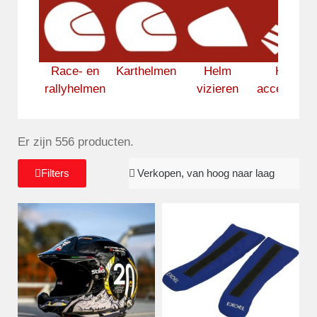
Race- en
Karthelmen
Helm
Helm
rallyhelmen
vizieren
accessoire
Er zijn 556 producten.
Filters