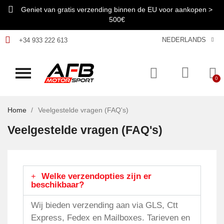
Geniet van gratis verzending binnen de EU voor aankopen >
500€
NEDERLANDS
+34 933 222 613
Home
Veelgestelde vragen (FAQ's)
Veelgestelde vragen (FAQ's)
Welke verzendopties zijn er
beschikbaar?
Wij bieden verzending aan via GLS, Ctt
Express, Fedex en Mailboxes. Tarieven en