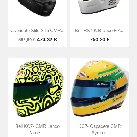
Capacete Stilo ST5 CMR...
Bell RS7-K Branco FIA...
474,32 €
750,20 €
592,90 €
Bell KC7- CMR Lando
KC7- Capacete CMR
Norris...
Ayrton...