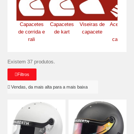
Capacetes
Capacetes
Viseiras de
Acessório
de corrida e
de kart
capacete
para
rali
capacete
Existem 37 produtos.
Filtros