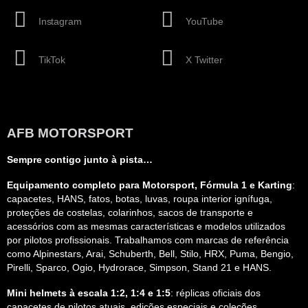
Instagram
YouTube
TikTok
X Twitter
AFB MOTORSPORT
Sempre contigo junto à pista…
Equipamento completo para Motorsport, Fórmula 1 e Karting
:
capacetes, HANS, fatos, botas, luvas, roupa interior ignífuga,
proteções de costelas, colarinhos, sacos de transporte e
acessórios com as mesmas características e modelos utilizados
por pilotos profissionais. Trabalhamos com marcas de referência
como Alpinestars, Arai, Schuberth, Bell, Stilo, HRX, Puma, Bengio,
Pirelli, Sparco, Ogio, Hydrorace, Simpson, Stand 21 e HANS.
Mini helmets à escala 1:2, 1:4 e 1:5
: réplicas oficiais dos
capacetes de pilotos atuais, edições especiais e coleções