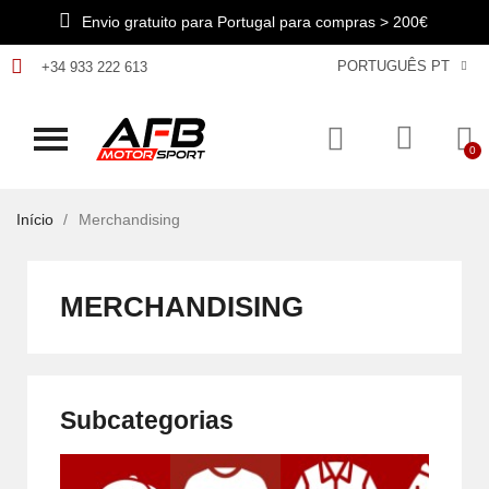
Envio gratuito para Portugal para compras > 200€
PORTUGUÊS PT
+34 933 222 613
Início
Merchandising
MERCHANDISING
Subcategorias