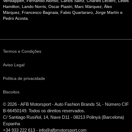
Verstappen, Fernando Alonso, Carlos Sainz, Charles Leclerc, Lewis
Hamilton, Lando Norris, Oscar Piastri, Marc Márquez, Álex
Márquez, Francesco Bagnaia, Fabio Quartararo, Jorge Martín e
Pedro Acosta.
Termos e Condições
Aviso Legal
Política de privacidade
Biscoitos
© 2026 - AFB Motorsport - Auto Fashion Brands
SL
- Número CIF
B-66450149. Todos os direitos reservados.
C/ Santiago Rusiñol, 14, Nave D11 - 08213 Polinyà (Barcelona)
Espanha
+34 933 222 613 - info@afbmotorsport.com