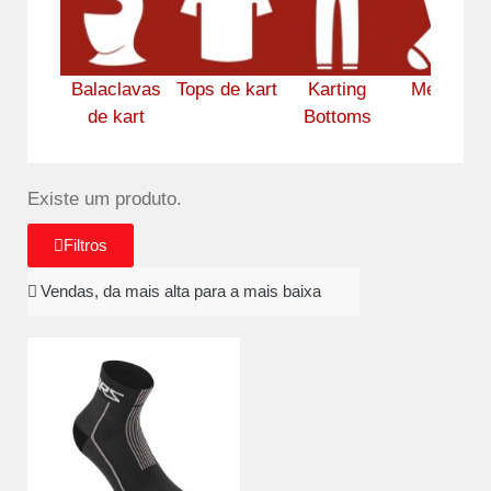
Balaclavas
Tops de kart
Karting
Meias de
de kart
Bottoms
kart
Existe um produto.
Filtros