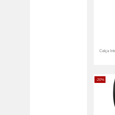
Calça In
-20%