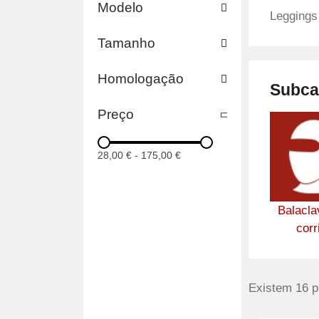
Modelo
Leggings
Tamanho
Homologação
Subca
Preço
28,00 €
-
175,00 €
Balacla
corr
Existem 16 p