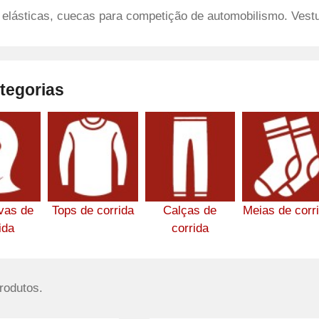
 elásticas, cuecas para competição de automobilismo. Vest
tegorias
vas de
Tops de corrida
Calças de
Meias de corr
ida
corrida
rodutos.