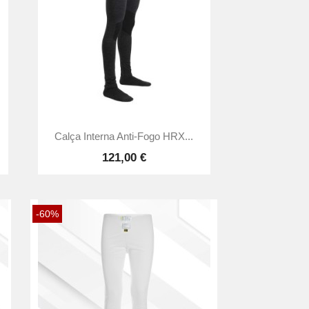

Vista rápida
Calça Interna Anti-Fogo HRX...
121,00 €
-60%