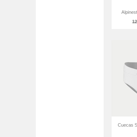
Alpines
12
Cuecas S