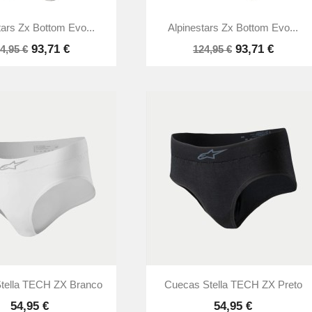


Vista rápida
Vista rápida
tars Zx Bottom Evo...
Alpinestars Zx Bottom Evo...
93,71 €
93,71 €
4,95 €
124,95 €


Vista rápida
Vista rápida
tella TECH ZX Branco
Cuecas Stella TECH ZX Preto
54,95 €
54,95 €