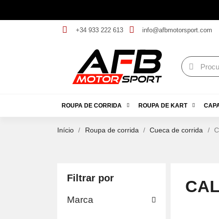
+34 933 222 613
info@afbmotorsport.com
ROUPA DE CORRIDA
ROUPA DE KART
CAP
Início
Roupa de corrida
Cueca de corrida
C
Filtrar por
CAL
Marca