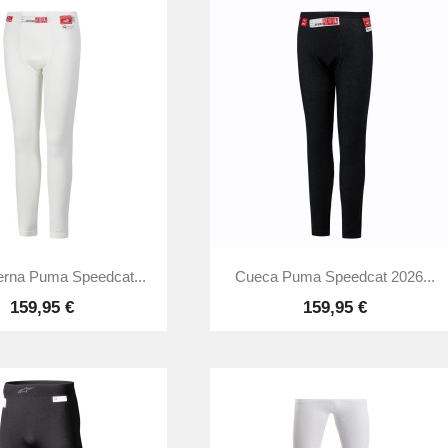


Vista rápida
Vista rápida
terna Puma Speedcat...
Cueca Puma Speedcat 2026...
159,95 €
159,95 €