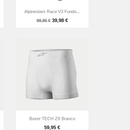

Vista rápida
Alpinestars Race V3 Fundo...
39,98 €
99,95 €

Vista rápida
Boxer TECH ZX Branco
59,95 €