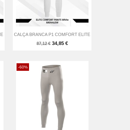

Vista rápida
TE
CALÇA BRANCA P1 COMFORT ELITE
34,85 €
87,12 €
-60%