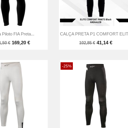


Vista rápida
Vista rápida
 Piloto FIA Preta...
CALÇA PRETA P1 COMFORT ELI
169,20 €
41,14 €
1,50 €
102,85 €
-25%