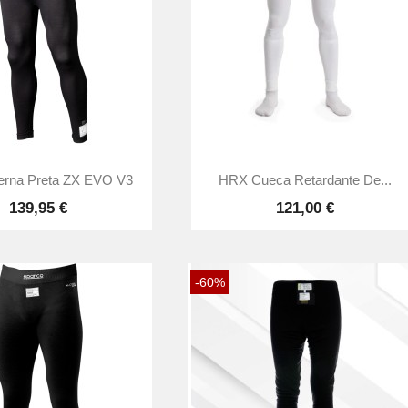


Vista rápida
Vista rápida
terna Preta ZX EVO V3
HRX Cueca Retardante De...
139,95 €
121,00 €
-60%