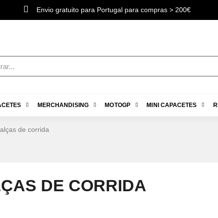
Envio gratuito para Portugal para compras > 200€
ACETES
MERCHANDISING
MOTOGP
MINI CAPACETES
R
alças de corrida
ÇAS DE CORRIDA