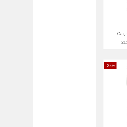
Calça
21
-25%