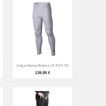

Vista rápida
Calça Interna Branca ZX EVO V3
139,95 €