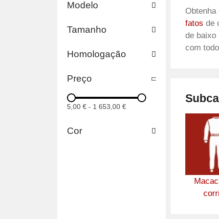
Modelo
Obtenha 
fatos
de 
Tamanho
de baixo 
com todo
Homologação
Preço
Subca
5,00 €
-
1 653,00 €
Cor
Macac
corr