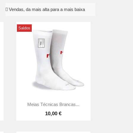
Saldos

Vista rápida
Meias Técnicas Brancas...
10,00 €