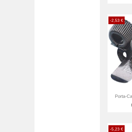
-2,53 €
Porta-Ca
-5,23 €