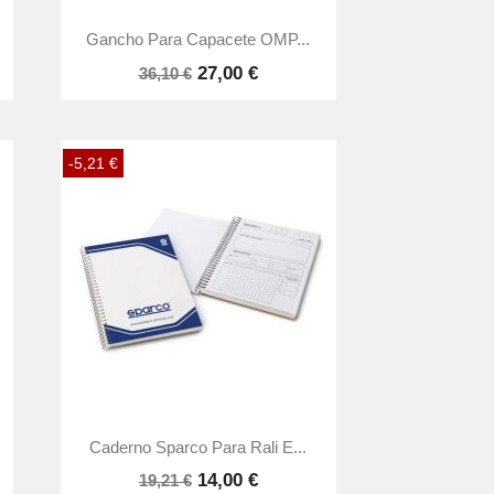

Vista rápida
Gancho Para Capacete OMP...
27,00 €
36,10 €
-5,21 €

Vista rápida
Caderno Sparco Para Rali E...
14,00 €
19,21 €