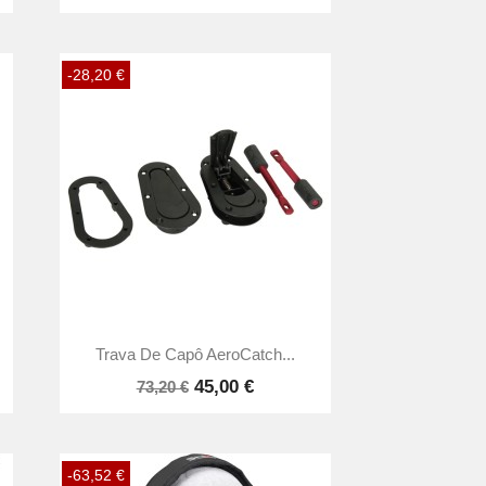
-28,20 €

Vista rápida
Trava De Capô AeroCatch...
45,00 €
73,20 €
-63,52 €