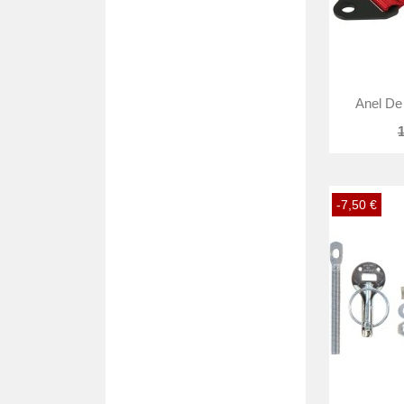
Anel De
1
-7,50 €