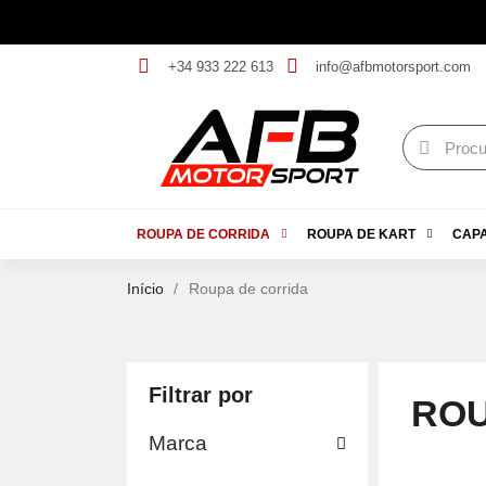
+34 933 222 613
info@afbmotorsport.com
ROUPA DE CORRIDA
ROUPA DE KART
CAP
Início
Roupa de corrida
Filtrar por
ROU
Marca