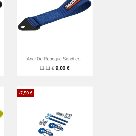

Vista rápida
Anel De Reboque Sandtler...
9,00 €
13,11 €
-7,50 €