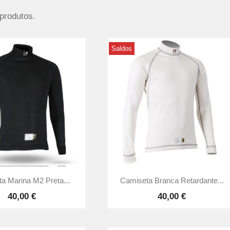
produtos.
Saldos


Vista rápida
Vista rápida
a Marina M2 Preta...
Camiseta Branca Retardante...
40,00 €
40,00 €