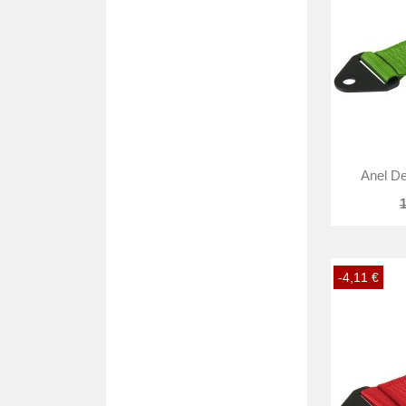
Anel De
1
-4,11 €