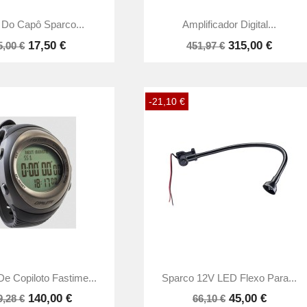


Vista rápida
Vista rápida
 Do Capô Sparco...
Amplificador Digital...
17,50 €
315,00 €
5,00 €
451,97 €
-21,10 €


Vista rápida
Vista rápida
De Copiloto Fastime...
Sparco 12V LED Flexo Para...
140,00 €
45,00 €
9,28 €
66,10 €