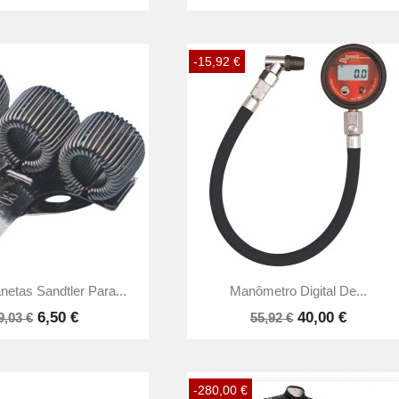
-15,92 €


Vista rápida
Vista rápida
netas Sandtler Para...
Manômetro Digital De...
6,50 €
40,00 €
9,03 €
55,92 €
-280,00 €