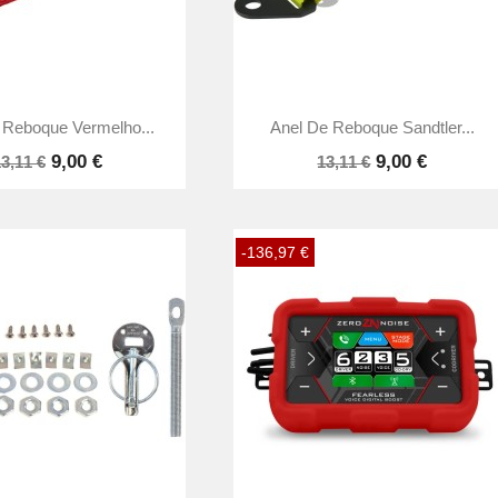


Vista rápida
Vista rápida
 Reboque Vermelho...
Anel De Reboque Sandtler...
9,00 €
9,00 €
3,11 €
13,11 €
-136,97 €