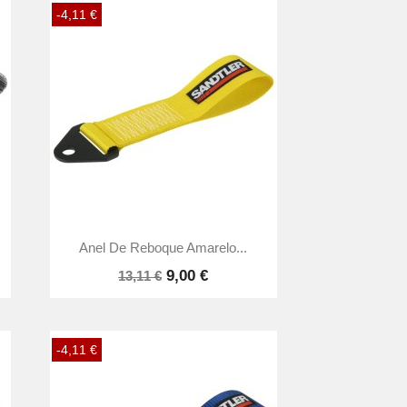
-4,11 €

Vista rápida
Anel De Reboque Amarelo...
9,00 €
13,11 €
-4,11 €