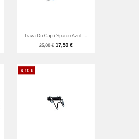

Vista rápida
Trava Do Capô Sparco Azul -...
17,50 €
25,00 €
-9,10 €