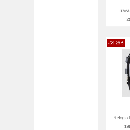
Trava
2
-59,28 €
Relógio 
19