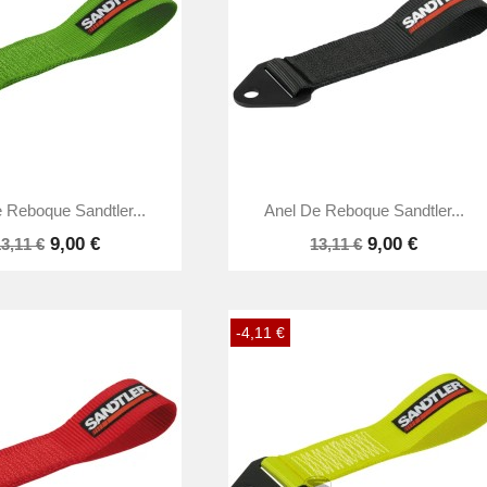


Vista rápida
Vista rápida
 Reboque Sandtler...
Anel De Reboque Sandtler...
9,00 €
9,00 €
3,11 €
13,11 €
-4,11 €