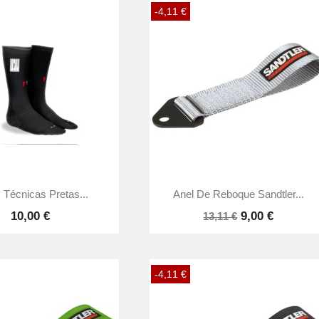
-4,11 €


Vista rápida
Vista rápida
 Técnicas Pretas...
Anel De Reboque Sandtler...
10,00 €
9,00 €
13,11 €
-4,11 €