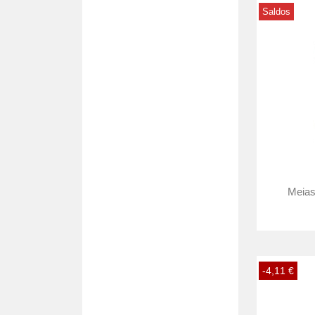
Saldos
Meias
-4,11 €