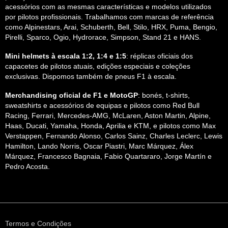
acessórios com as mesmas características e modelos utilizados
por pilotos profissionais. Trabalhamos com marcas de referência
como Alpinestars, Arai, Schuberth, Bell, Stilo, HRX, Puma, Bengio,
Pirelli, Sparco, Ogio, Hydrorace, Simpson, Stand 21 e HANS.
Mini helmets à escala 1:2, 1:4 e 1:5
: réplicas oficiais dos
capacetes de pilotos atuais, edições especiais e coleções
exclusivas. Dispomos também de pneus F1 à escala.
Merchandising oficial de F1 e MotoGP
: bonés, t-shirts,
sweatshirts e acessórios de equipas e pilotos como Red Bull
Racing, Ferrari, Mercedes-AMG, McLaren, Aston Martin, Alpine,
Haas, Ducati, Yamaha, Honda, Aprilia e KTM, e pilotos como Max
Verstappen, Fernando Alonso, Carlos Sainz, Charles Leclerc, Lewis
Hamilton, Lando Norris, Oscar Piastri, Marc Márquez, Álex
Márquez, Francesco Bagnaia, Fabio Quartararo, Jorge Martín e
Pedro Acosta.
Termos e Condições