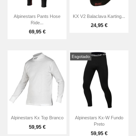
Alpinestars Pants Hose
KX V2 Balaclava Karting...
Ride...
24,95 €
69,95 €
Esgotado
Alpinestars Kx Top Branco
Alpinestars Kx-W Fundo
Preto
59,95 €
59,95 €