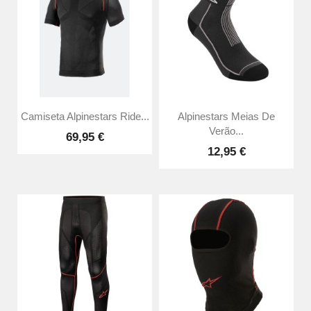
Camiseta Alpinestars Ride...
Alpinestars Meias De
Verão...
69,95 €
12,95 €