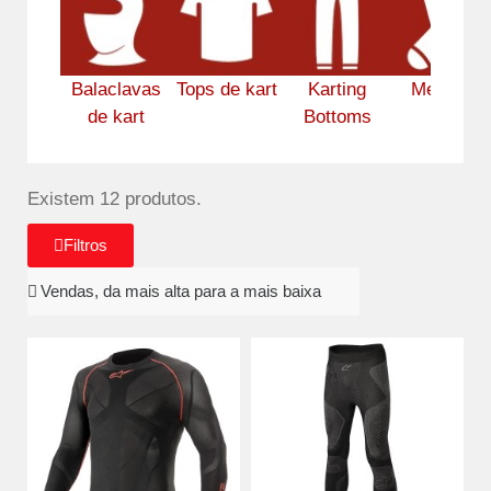
Balaclavas
Tops de kart
Karting
Meias de
de kart
Bottoms
kart
Existem 12 produtos.
Filtros