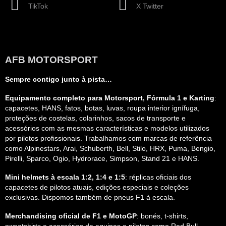
TikTok
X Twitter
AFB MOTORSPORT
Sempre contigo junto à pista…
Equipamento completo para Motorsport, Fórmula 1 e Karting
:
capacetes, HANS, fatos, botas, luvas, roupa interior ignífuga,
proteções de costelas, colarinhos, sacos de transporte e
acessórios com as mesmas características e modelos utilizados
por pilotos profissionais. Trabalhamos com marcas de referência
como Alpinestars, Arai, Schuberth, Bell, Stilo, HRX, Puma, Bengio,
Pirelli, Sparco, Ogio, Hydrorace, Simpson, Stand 21 e HANS.
Mini helmets à escala 1:2, 1:4 e 1:5
: réplicas oficiais dos
capacetes de pilotos atuais, edições especiais e coleções
exclusivas. Dispomos também de pneus F1 à escala.
Merchandising oficial de F1 e MotoGP
: bonés, t-shirts,