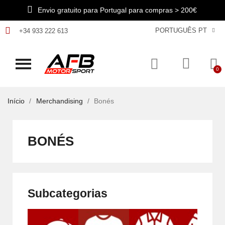
Envio gratuito para Portugal para compras > 200€
PORTUGUÊS PT
+34 933 222 613
Início
Merchandising
Bonés
BONÉS
Subcategorias