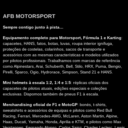
AFB MOTORSPORT
Sempre contigo junto à pista…
Equipamento completo para Motorsport, Fórmula 1 e Karting
:
capacetes, HANS, fatos, botas, luvas, roupa interior ignífuga,
proteções de costelas, colarinhos, sacos de transporte e
acessórios com as mesmas características e modelos utilizados
por pilotos profissionais. Trabalhamos com marcas de referência
como Alpinestars, Arai, Schuberth, Bell, Stilo, HRX, Puma, Bengio,
Pirelli, Sparco, Ogio, Hydrorace, Simpson, Stand 21 e HANS.
Mini helmets à escala 1:2, 1:4 e 1:5
: réplicas oficiais dos
capacetes de pilotos atuais, edições especiais e coleções
exclusivas. Dispomos também de pneus F1 à escala.
Merchandising oficial de F1 e MotoGP
: bonés, t-shirts,
sweatshirts e acessórios de equipas e pilotos como Red Bull
Racing, Ferrari, Mercedes-AMG, McLaren, Aston Martin, Alpine,
Haas, Ducati, Yamaha, Honda, Aprilia e KTM, e pilotos como Max
Verstappen, Fernando Alonso, Carlos Sainz, Charles Leclerc, Lewis