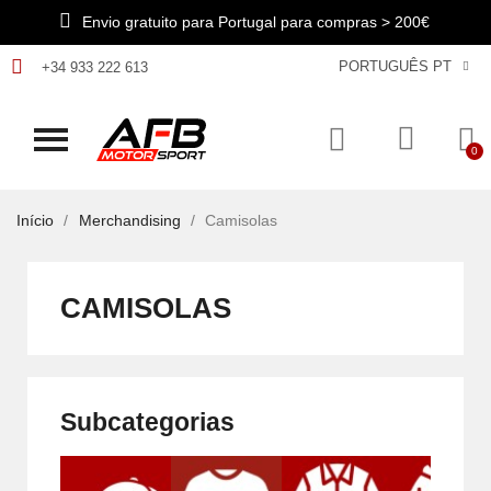
Envio gratuito para Portugal para compras > 200€
PORTUGUÊS PT
+34 933 222 613
Início
Merchandising
Camisolas
CAMISOLAS
Subcategorias