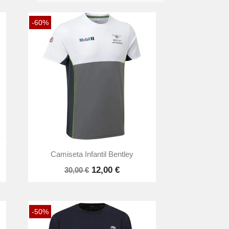
-60%

Vista rápida
Camiseta Infantil Bentley
12,00 €
30,00 €
-50%