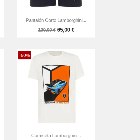

Vista rápida
Pantalón Corto Lamborghini...
65,00 €
130,00 €
-50%

Vista rápida
Camiseta Lamborghini...