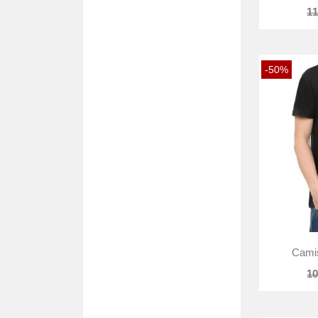
11
-50%
Camis
10