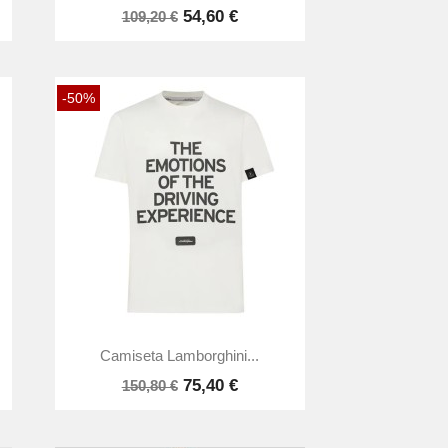
54,60 €
109,20 €
-50%

Vista rápida
Camiseta Lamborghini...
75,40 €
150,80 €