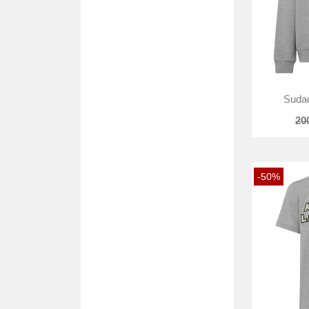
Sudad
20
-50%