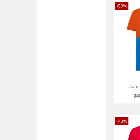
-50%
Camis
20
-40%