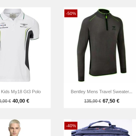
-50%


Vista rápida
Vista rápida
 Kids My18 Gt3 Polo
Bentley Mens Travel Sweater...
40,00 €
67,50 €
0,00 €
135,00 €
-40%