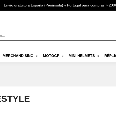
Envío gratuito a España (Península) y Portugal para compras > 200
MERCHANDISING
MOTOGP
MINI HELMETS
RÉPLI
ESTYLE