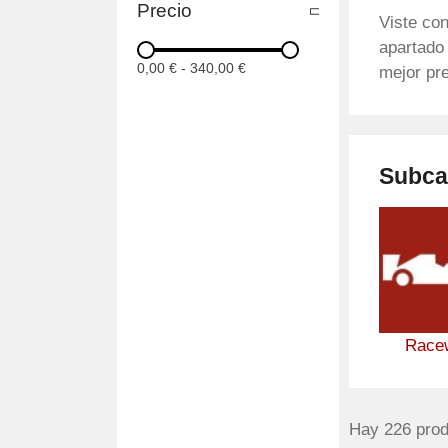
Precio
Viste co
apartado
0,00 €
-
340,00 €
mejor pre
Subca
Race
Hay 226 prod