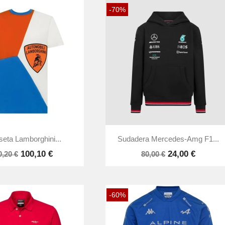
-70%


Vista rápida
Vista rápida
eta Lamborghini...
Sudadera Mercedes-Amg F1...
100,10 €
24,00 €
0,20 €
80,00 €
-60%