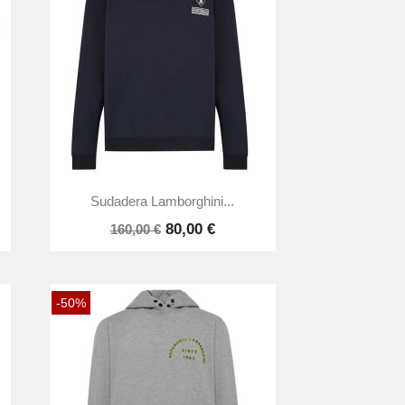

Vista rápida
Sudadera Lamborghini...
80,00 €
160,00 €
-50%