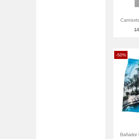
Camiseta
14
-50%
Bañador 