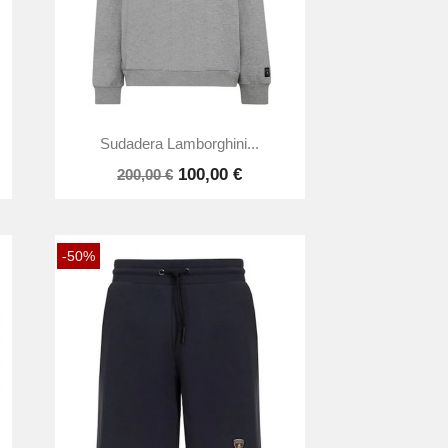

Vista rápida
Sudadera Lamborghini...
100,00 €
200,00 €
-50%