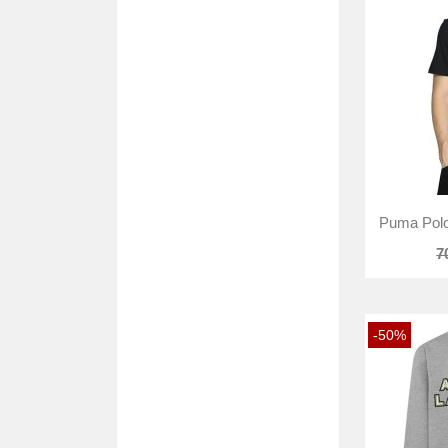
Puma Polo
7
-50%