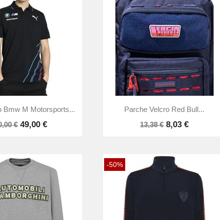


Vista rápida
Vista rápida
 Bmw M Motorsports...
Parche Velcro Red Bull...
49,00 €
8,03 €
0,00 €
13,38 €
-50%