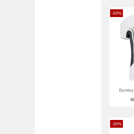
-50%
Bentley
8
-30%