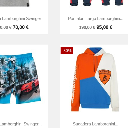


Vista rápida
Vista rápida
 Lamborghini Swinger
Pantalón Largo Lamborghini...
70,00 €
95,00 €
0,00 €
190,00 €
-50%


Vista rápida
Vista rápida
Lamborghini Swinger...
Sudadera Lamborghini...