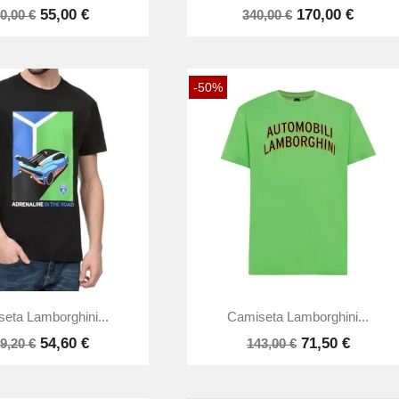
55,00 €
170,00 €
0,00 €
340,00 €
-50%


Vista rápida
Vista rápida
eta Lamborghini...
Camiseta Lamborghini...
54,60 €
71,50 €
9,20 €
143,00 €