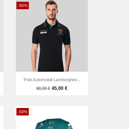
-50%

Vista rápida
Polo Automobili Lamborghini...
45,00 €
90,00 €
-50%