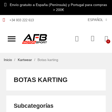
Envío gratuito a España (Península) y Portugal para compras
> 200€
ESPAÑOL
+34 933 222 613
Inicio
Kartwear
Botas karting
BOTAS KARTING
Subcategorías