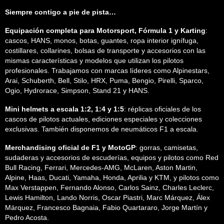
Siempre contigo a pie de pista…
Equipación completa para Motorsport, Fórmula 1 y Karting
:
cascos, HANS, monos, botas, guantes, ropa interior ignífuga,
costillares, collarines, bolsas de transporte y accesorios con las
mismas características y modelos que utilizan los pilotos
profesionales. Trabajamos con marcas líderes como Alpinestars,
Arai, Schuberth, Bell, Stilo, HRX, Puma, Bengio, Pirelli, Sparco,
Ogio, Hydrorace, Simpson, Stand 21 y HANS.
Mini helmets a escala 1:2, 1:4 y 1:5
: réplicas oficiales de los
cascos de pilotos actuales, ediciones especiales y colecciones
exclusivas. También disponemos de neumáticos F1 a escala.
Merchandising oficial de F1 y MotoGP
: gorras, camisetas,
sudaderas y accesorios de escuderías, equipos y pilotos como Red
Bull Racing, Ferrari, Mercedes-AMG, McLaren, Aston Martin,
Alpine, Haas, Ducati, Yamaha, Honda, Aprilia y KTM, y pilotos como
Max Verstappen, Fernando Alonso, Carlos Sainz, Charles Leclerc,
Lewis Hamilton, Lando Norris, Oscar Piastri, Marc Márquez, Álex
Márquez, Francesco Bagnaia, Fabio Quartararo, Jorge Martín y
Pedro Acosta.