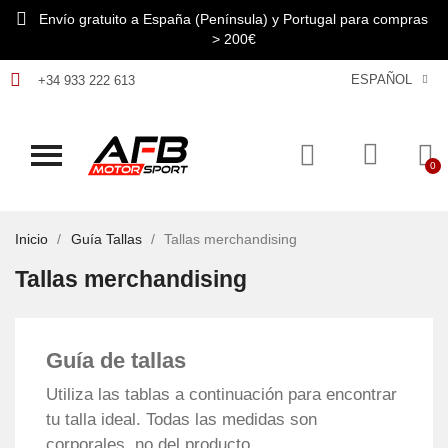
Envío gratuito a España (Península) y Portugal para compras
> 200€
ESPAÑOL
+34 933 222 613
Inicio
Guía Tallas
Tallas merchandising
Tallas merchandising
Guía de tallas
Utiliza las tablas a continuación para encontrar
tu talla ideal. Todas las medidas son
corporales, no del producto.