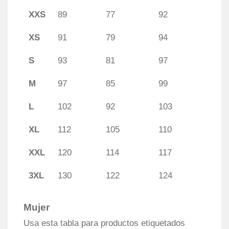
XXS
89
77
92
XS
91
79
94
S
93
81
97
M
97
85
99
L
102
92
103
XL
112
105
110
XXL
120
114
117
3XL
130
122
124
Mujer
Usa esta tabla para productos etiquetados