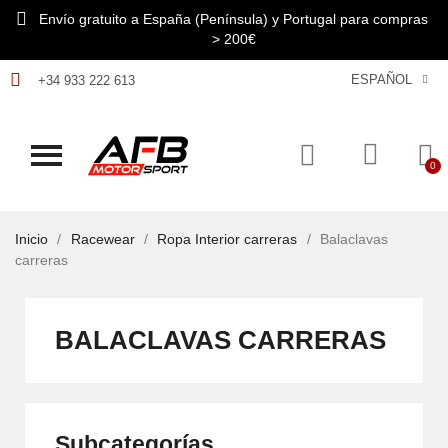
Envío gratuito a España (Península) y Portugal para compras
> 200€
ESPAÑOL
+34 933 222 613
Inicio
Racewear
Ropa Interior carreras
Balaclavas
carreras
BALACLAVAS CARRERAS
Subcategorías