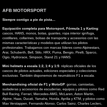
AFB MOTORSPORT
Siempre contigo a pie de pista…
Equipación completa para Motorsport, Fórmula 1 y Karting
:
cascos, HANS, monos, botas, guantes, ropa interior ignífuga,
costillares, collarines, bolsas de transporte y accesorios con las
mismas características y modelos que utilizan los pilotos
profesionales. Trabajamos con marcas líderes como Alpinestars,
Arai, Schuberth, Bell, Stilo, HRX, Puma, Bengio, Pirelli, Sparco,
Ogio, Hydrorace, Simpson, Stand 21 y HANS.
Mini helmets a escala 1:2, 1:4 y 1:5
: réplicas oficiales de los
cascos de pilotos actuales, ediciones especiales y colecciones
exclusivas. También disponemos de neumáticos F1 a escala.
Merchandising oficial de F1 y MotoGP
: gorras, camisetas,
sudaderas y accesorios de escuderías, equipos y pilotos como Red
Bull Racing, Ferrari, Mercedes-AMG, McLaren, Aston Martin,
Alpine, Haas, Ducati, Yamaha, Honda, Aprilia y KTM, y pilotos como
Max Verstappen, Fernando Alonso, Carlos Sainz, Charles Leclerc,