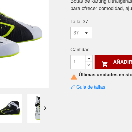
Botas de karting ultraliger
para ofrecer comodidad, aj
Talla: 37
Cantidad
AÑADIR

Últimas unidades en st

📏 Guía de tallas
