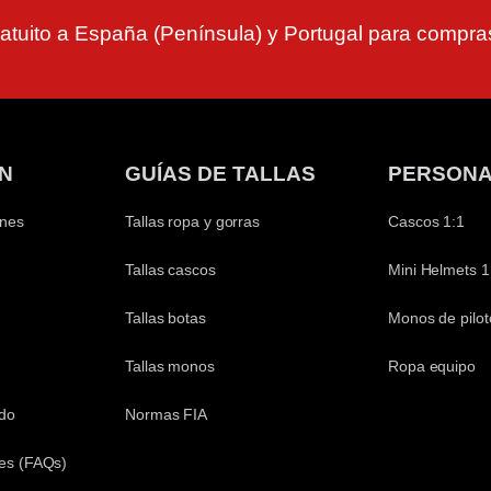
atuito a España (Península) y Portugal para compr
N
GUÍAS DE TALLAS
PERSONA
ones
Tallas ropa y gorras
Cascos 1:1
Tallas cascos
Mini Helmets 1
Tallas botas
Monos de pilot
Tallas monos
Ropa equipo
ido
Normas FIA
es (FAQs)