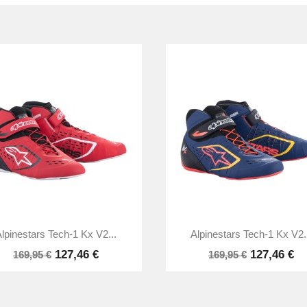


Vista rápida
Vista rápida
lpinestars Tech-1 Kx V2...
Alpinestars Tech-1 Kx V2.
127,46 €
127,46 €
169,95 €
169,95 €