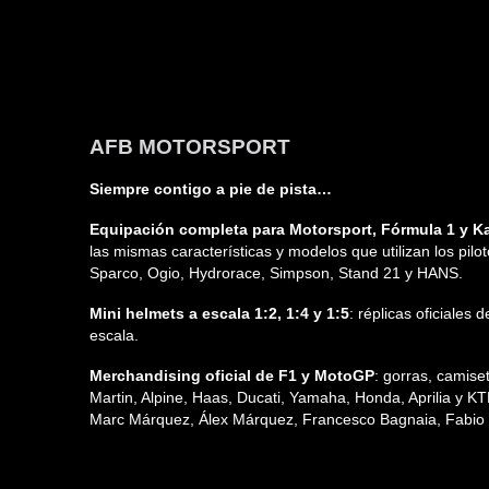
AFB MOTORSPORT
Siempre contigo a pie de pista…
Equipación completa para Motorsport, Fórmula 1 y Ka
las mismas características y modelos que utilizan los pilo
Sparco, Ogio, Hydrorace, Simpson, Stand 21 y HANS.
Mini helmets a escala 1:2, 1:4 y 1:5
: réplicas oficiales
escala.
Merchandising oficial de F1 y MotoGP
: gorras, camis
Martin, Alpine, Haas, Ducati, Yamaha, Honda, Aprilia y K
Marc Márquez, Álex Márquez, Francesco Bagnaia, Fabio Q