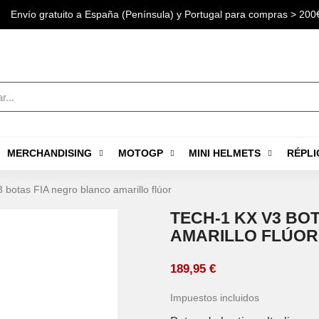
Envío gratuito a España (Península) y Portugal para compras > 200
MERCHANDISING
MOTOGP
MINI HELMETS
RÉPLI
botas FIA negro blanco amarillo flúor
TECH-1 KX V3 BO
AMARILLO FLÚOR
189,95 €
Impuestos incluidos