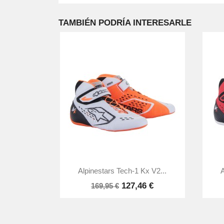
TAMBIÉN PODRÍA INTERESARLE

Vista rápida
Alpinestars Tech-1 Kx V2...
A
127,46 €
169,95 €