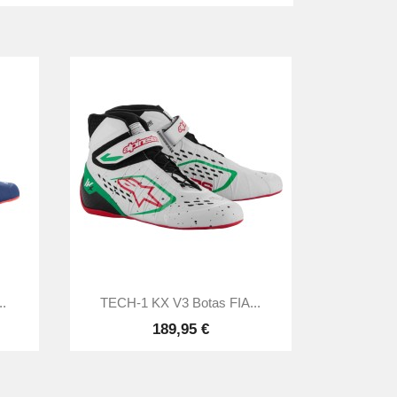

Vista rápida
..
TECH-1 KX V3 Botas FIA...
189,95 €