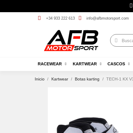
+34 933 222 613
info@afbmotorsport.com
RACEWEAR
KARTWEAR
CASCOS
Inicio
Kartwear
Botas karting
TECH-1 KX V3 