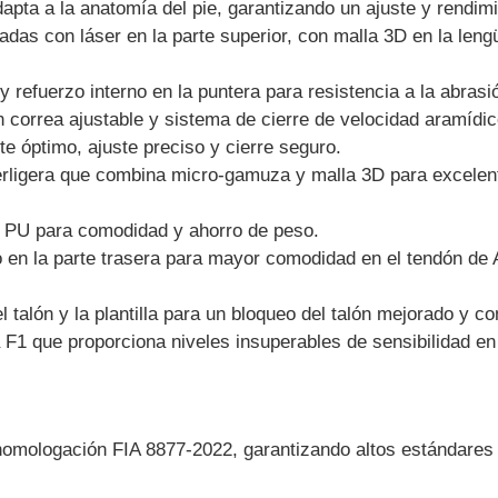
apta a la anatomía del pie, garantizando un ajuste y rendim
adas con láser en la parte superior, con malla 3D en la leng
y refuerzo interno en la puntera para resistencia a la abrasi
 correa ajustable y sistema de cierre de velocidad aramídic
e óptimo, ajuste preciso y cierre seguro.
rligera que combina micro-gamuza y malla 3D para excelent
 PU para comodidad y ahorro de peso.
o en la parte trasera para mayor comodidad en el tendón de
l talón y la plantilla para un bloqueo del talón mejorado y c
la F1 que proporciona niveles insuperables de sensibilidad e
 homologación FIA 8877-2022, garantizando altos estándares