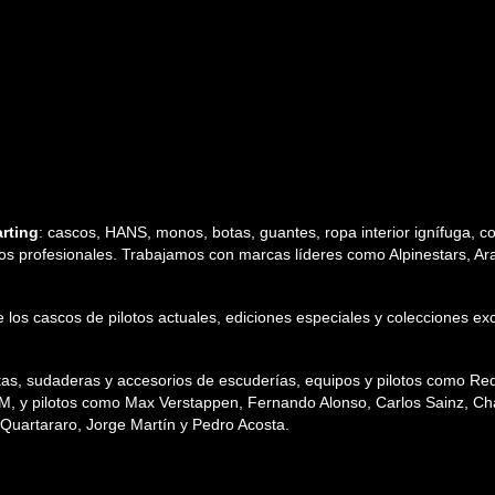
rting
: cascos, HANS, monos, botas, guantes, ropa interior ignífuga, cos
tos profesionales. Trabajamos con marcas líderes como Alpinestars, Arai,
 de los cascos de pilotos actuales, ediciones especiales y colecciones
etas, sudaderas y accesorios de escuderías, equipos y pilotos como R
TM, y pilotos como Max Verstappen, Fernando Alonso, Carlos Sainz, Char
uartararo, Jorge Martín y Pedro Acosta.