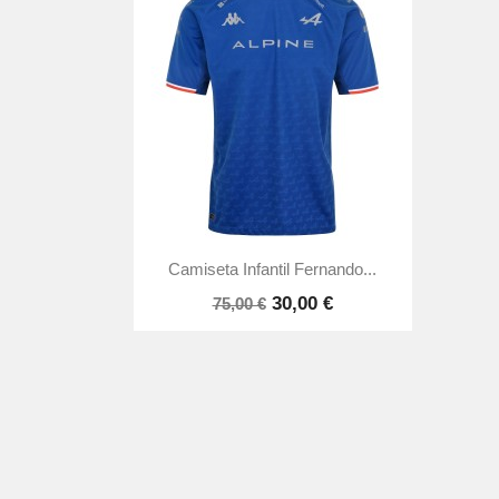

Vista rápida
Camiseta Infantil Fernando...
30,00 €
75,00 €