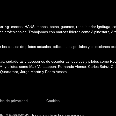
rting
: cascos, HANS, monos, botas, guantes, ropa interior ignífuga, cos
tos profesionales. Trabajamos con marcas líderes como Alpinestars, Arai,
 de los cascos de pilotos actuales, ediciones especiales y colecciones
etas, sudaderas y accesorios de escuderías, equipos y pilotos como R
TM, y pilotos como Max Verstappen, Fernando Alonso, Carlos Sainz, Char
uartararo, Jorge Martín y Pedro Acosta.
tica de privacidad
Cookies
CIF nº B-66450149. Todos los derechos reservados.