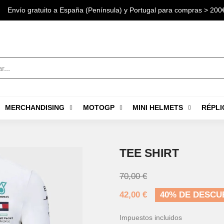
Envío gratuito a España (Península) y Portugal para compras > 200
MERCHANDISING
MOTOGP
MINI HELMETS
RÉPLI
TEE SHIRT
70,00 €
42,00 €
40% DE DESCU
Impuestos incluidos