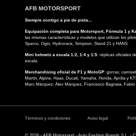
AFB MOTORSPORT
Siempre contigo a pie de pista…
Equipación completa para Motorsport, Fórmula 1 y Ka
las mismas características y modelos que utilizan los pilo
Sparco, Ogio, Hydrorace, Simpson, Stand 21 y HANS.
Mini helmets a escala 1:2, 1:4 y 1:5
: réplicas oficiales
escala.
Merchandising oficial de F1 y MotoGP
: gorras, camis
Martin, Alpine, Haas, Ducati, Yamaha, Honda, Aprilia y K
Marc Márquez, Álex Márquez, Francesco Bagnaia, Fabio Q
Términos y condiciones
Aviso legal
Polí
© 2026 - AFB Motorsport - Auto Fashion Brands S.L. - 