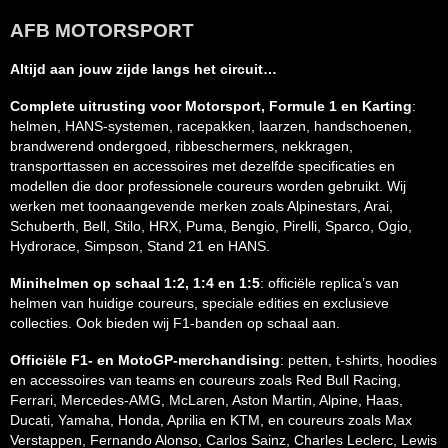
AFB MOTORSPORT
Altijd aan jouw zijde langs het circuit…
Complete uitrusting voor Motorsport, Formule 1 en Karting
:
helmen, HANS-systemen, racepakken, laarzen, handschoenen,
brandwerend ondergoed, ribbeschermers, nekkragen,
transporttassen en accessoires met dezelfde specificaties en
modellen die door professionele coureurs worden gebruikt. Wij
werken met toonaangevende merken zoals Alpinestars, Arai,
Schuberth, Bell, Stilo, HRX, Puma, Bengio, Pirelli, Sparco, Ogio,
Hydrorace, Simpson, Stand 21 en HANS.
Minihelmen op schaal 1:2, 1:4 en 1:5
: officiële replica’s van
helmen van huidige coureurs, speciale edities en exclusieve
collecties. Ook bieden wij F1-banden op schaal aan.
Officiële F1- en MotoGP-merchandising
: petten, t-shirts, hoodies
en accessoires van teams en coureurs zoals Red Bull Racing,
Ferrari, Mercedes-AMG, McLaren, Aston Martin, Alpine, Haas,
Ducati, Yamaha, Honda, Aprilia en KTM, en coureurs zoals Max
Verstappen, Fernando Alonso, Carlos Sainz, Charles Leclerc, Lewis