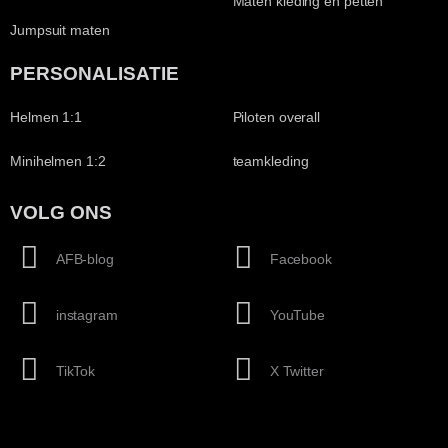
Maten kleding en petten
Jumpsuit maten
PERSONALISATIE
Helmen 1:1
Piloten overall
Minihelmen 1:2
teamkleding
VOLG ONS
AFB-blog
Facebook
instagram
YouTube
TikTok
X Twitter