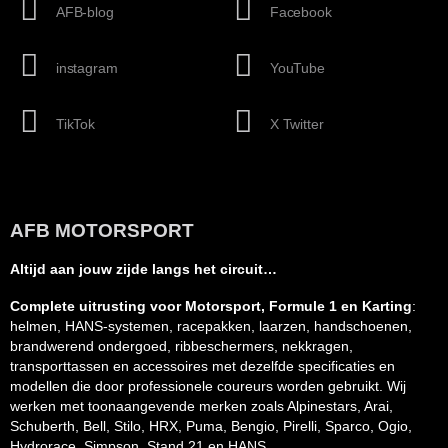
AFB-blog
Facebook
instagram
YouTube
TikTok
X Twitter
AFB MOTORSPORT
Altijd aan jouw zijde langs het circuit…
Complete uitrusting voor Motorsport, Formule 1 en Karting
:
helmen, HANS-systemen, racepakken, laarzen, handschoenen,
brandwerend ondergoed, ribbeschermers, nekkragen,
transporttassen en accessoires met dezelfde specificaties en
modellen die door professionele coureurs worden gebruikt. Wij
werken met toonaangevende merken zoals Alpinestars, Arai,
Schuberth, Bell, Stilo, HRX, Puma, Bengio, Pirelli, Sparco, Ogio,
Hydrorace, Simpson, Stand 21 en HANS.