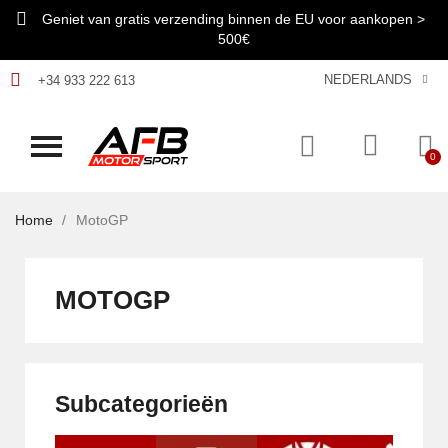
Geniet van gratis verzending binnen de EU voor aankopen >
500€
NEDERLANDS
+34 933 222 613
Home
MotoGP
MOTOGP
Subcategorieën