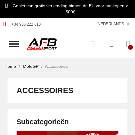
Geniet van gratis verzending binnen de EU voor aankopen >
500€
NEDERLANDS
+34 933 222 613
Home
MotoGP
Accessoires
ACCESSOIRES
Subcategorieën