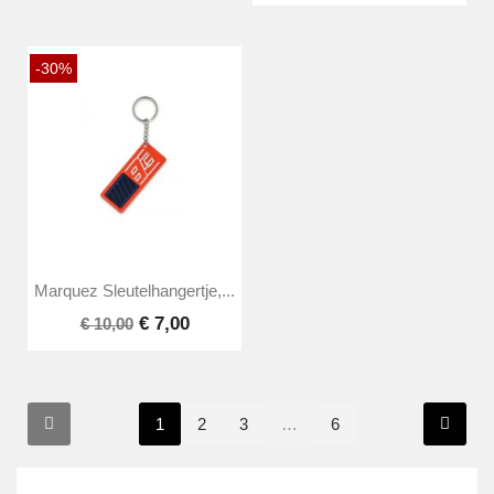
-30%
Marquez Sleutelhangertje,...
€ 7,00
€ 10,00
1
2
3
…
6