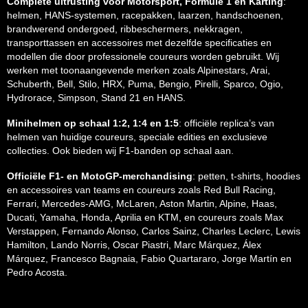
Complete uitrusting voor Motorsport, Formule 1 en Karting
:
helmen, HANS-systemen, racepakken, laarzen, handschoenen,
brandwerend ondergoed, ribbeschermers, nekkragen,
transporttassen en accessoires met dezelfde specificaties en
modellen die door professionele coureurs worden gebruikt. Wij
werken met toonaangevende merken zoals Alpinestars, Arai,
Schuberth, Bell, Stilo, HRX, Puma, Bengio, Pirelli, Sparco, Ogio,
Hydrorace, Simpson, Stand 21 en HANS.
Minihelmen op schaal 1:2, 1:4 en 1:5
: officiële replica’s van
helmen van huidige coureurs, speciale edities en exclusieve
collecties. Ook bieden wij F1-banden op schaal aan.
Officiële F1- en MotoGP-merchandising
: petten, t-shirts, hoodies
en accessoires van teams en coureurs zoals Red Bull Racing,
Ferrari, Mercedes-AMG, McLaren, Aston Martin, Alpine, Haas,
Ducati, Yamaha, Honda, Aprilia en KTM, en coureurs zoals Max
Verstappen, Fernando Alonso, Carlos Sainz, Charles Leclerc, Lewis
Hamilton, Lando Norris, Oscar Piastri, Marc Márquez, Álex
Márquez, Francesco Bagnaia, Fabio Quartararo, Jorge Martín en
Pedro Acosta.